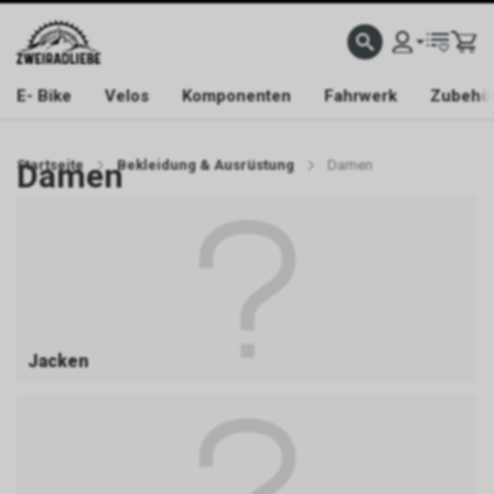
E- Bike
Velos
Komponenten
Fahrwerk
Zubehö
Startseite
Damen
Bekleidung & Ausrüstung
Damen
Jacken