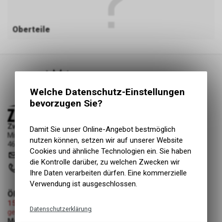
Oberteile
Welche Datenschutz-Einstellungen
bevorzugen Sie?
Zweiradliebe GmbH
Damit Sie unser Online-Angebot bestmöglich
Mittelgäustrasse 53
nutzen können, setzen wir auf unserer Website
4616 Kappel SO
Cookies und ähnliche Technologien ein. Sie haben
info
@
zweiradliebe.ch
die Kontrolle darüber, zu welchen Zwecken wir
062 216 16 73
Ihre Daten verarbeiten dürfen. Eine kommerzielle
Verwendung ist ausgeschlossen.
ÖFFNUNGSZEITEN
15.08.2026 (Mariä Himmelfahrt)
Datenschutzerklärung
geschlossen
Montag - Freitag