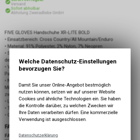
Versand
Sofort abholbar
Abholung Zweiradliebe GmbH
FIVE GLOVES Handschuhe XR-LITE BOLD
• Einsatzbereich: Cross Country/All Mountain/Enduro
• Material: 91% Polyester, 2% Nylon, 7% Neopren
• Silikonprint auf Fingern und Daumen für optimalen Halt auf
den Bedienelementen
Welche Datenschutz-Einstellungen
• Verschluss: ohne Schlaufe, Stretch-Neopren ohne
bevorzugen Sie?
Paspeln oder Nähte, An-/Ausziehhilfe Pull and Ride
• Neue vorgeformte FIVErgo-Fit-Konstruktion mit 2.2 Mesh-
Damit Sie unser Online-Angebot bestmöglich
Mikro-Textil
nutzen können, setzen wir auf unserer Website
zwischen den Fingern
Cookies und ähnliche Technologien ein. Sie haben
• Logos: sublimiert + Silikonprints
die Kontrolle darüber, zu welchen Zwecken wir
• Touchscreen-kompatibel
Ihre Daten verarbeiten dürfen. Eine kommerzielle
• Gewicht: ca. 36 g (pro Paar bei Größe M)
Verwendung ist ausgeschlossen.
FARBE
Datenschutzerklärung
FARBE