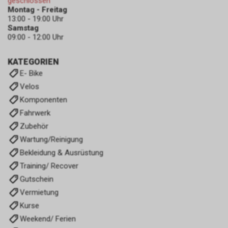
geschlossen
Montag - Freitag
13:00 - 19:00 Uhr
Samstag
09:00 - 12:00 Uhr
KATEGORIEN
E- Bike
Velos
Komponenten
Fahrwerk
Zubehör
Wartung/Reinigung
Bekleidung & Ausrüstung
Training/ Recover
Gutschein
Vermietung
Kurse
Weekend/ Ferien