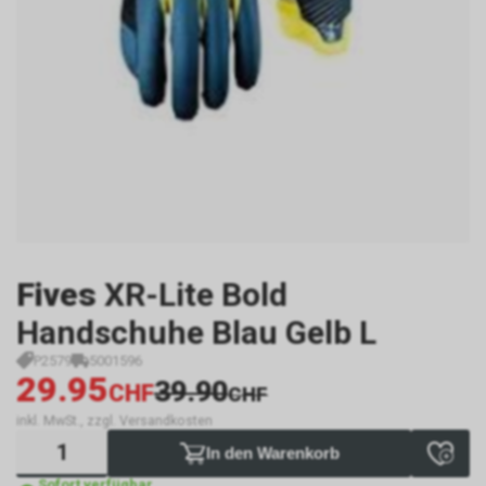
Fives
XR-Lite Bold
Handschuhe Blau Gelb L
P2579
5001596
29.95
39.90
CHF
CHF
inkl. MwSt., zzgl. Versandkosten
In den Warenkorb
Sofort verfügbar