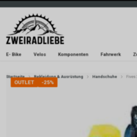
E- Bike
Velos
Komponenten
Fahrwerk
Z
Startseite
Bekleidung & Ausrüstung
Handschuhe
Fives
OUTLET
-25%