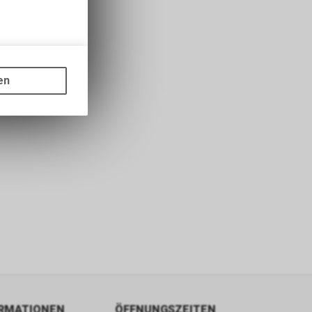
gen auf
ots, wie die
en
ass die
nformationen
ORMATIONEN
ÖFFNUNGSZEITEN