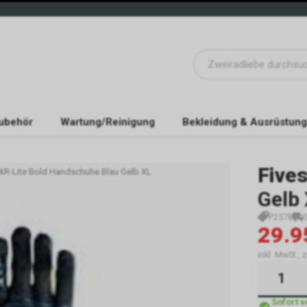
ubehör
Wartung/Reinigung
Bekleidung & Ausrüstung
Five
 XR-Lite Bold Handschuhe Blau Gelb XL
Gelb
P2578
29.9
inkl. MwSt.,
Sofort 