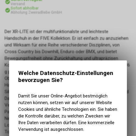
Versand
Sofort abholbar
Abholung Zweiradliebe GmbH
Der XR-LITE ist der multifunktionalste und leichteste
Handschuh in der FIVE Kollektion. Er ist einfach zu anzuziehen
und Wirksam für eine Reihe verschiedener Disziplinen, von
Cross Country bis Downhill, Enduro oder BMX, und bietet
Bewegungsfreiheit ohne Zurückhaltung und ultrapräzisen
Kontakt mit dem Lenker und den Bedienelementen. Gewicht: 36
g pro Paar (für Größe M)
Welche Datenschutz-Einstellungen
Oberseite Konstruktion: Polyesternetz
bevorzugen Sie?
Handfläche: AX Suede Cinco
Silikondruck für optimalen Halt der Bedienelemente: Finger und
Damit Sie unser Online-Angebot bestmöglich
Daumen
nutzen können, setzen wir auf unserer Website
Verschluss und Halt: kein Gurt / Stretch Neopren ohne
Cookies und ähnliche Technologien ein. Sie haben
Paspelierung oder Nähte / Pull N Ride On-Off-Lasche
die Kontrolle darüber, zu welchen Zwecken wir
Neue vorgeformte Ergo Flex-Konstruktion ohne Fourchettes
Ihre Daten verarbeiten dürfen. Eine kommerzielle
Logos: Sublimierte + Silikondrucke
Verwendung ist ausgeschlossen.
Touchscreen: Kompatibel mit Bildschirmen von Smartphones