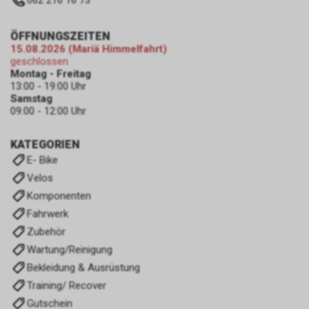
ÖFFNUNGSZEITEN
15.08.2026 (Mariä Himmelfahrt)
geschlossen
Montag - Freitag
13:00 - 19:00 Uhr
Samstag
09:00 - 12:00 Uhr
KATEGORIEN
E- Bike
Velos
Komponenten
Fahrwerk
Zubehör
Wartung/Reinigung
Bekleidung & Ausrüstung
Training/ Recover
Gutschein