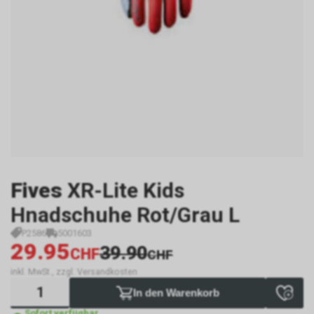
Fives
XR-Lite Kids
Hnadschuhe Rot/Grau L
P2586
5001603
29.95
39.90
CHF
CHF
inkl. MwSt., zzgl. Versandkosten
In den Warenkorb
Sofort verfügbar