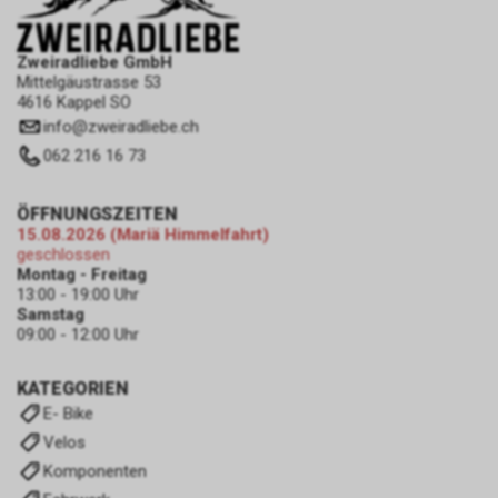
Zweiradliebe GmbH
Mittelgäustrasse 53
4616 Kappel SO
info
@
zweiradliebe.ch
062 216 16 73
ÖFFNUNGSZEITEN
15.08.2026 (Mariä Himmelfahrt)
geschlossen
Montag - Freitag
13:00 - 19:00 Uhr
Samstag
09:00 - 12:00 Uhr
KATEGORIEN
E- Bike
Velos
Komponenten