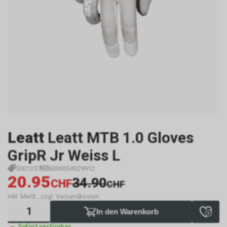
Leatt
Leatt MTB 1.0 Gloves
GripR Jr Weiss L
5001357
6009554029912
20.95
34.90
CHF
CHF
inkl. MwSt., zzgl. Versandkosten
In den Warenkorb
Sofort verfügbar