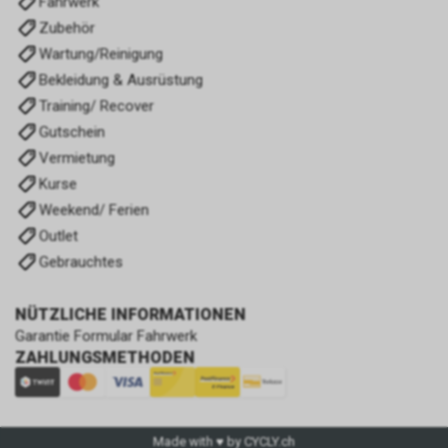
Fahrwerk
Zubehör
Wartung/Reinigung
Bekleidung & Ausrüstung
Training/ Recover
Gutschein
Vermietung
Kurse
Weekend/ Ferien
Outlet
Gebrauchtes
NÜTZLICHE INFORMATIONEN
Garantie Formular Fahrwerk
ZAHLUNGSMETHODEN
Made with ♥ by CYCLY.ch