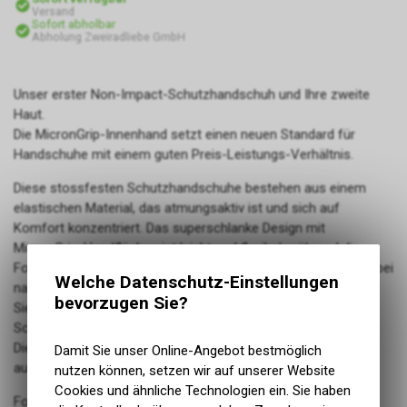
Versand
Sofort abholbar
Abholung Zweiradliebe GmbH
Unser erster Non-Impact-Schutzhandschuh und Ihre zweite
Haut.
Die MicronGrip-Innenhand setzt einen neuen Standard für
Handschuhe mit einem guten Preis-Leistungs-Verhältnis.
Diese stossfesten Schutzhandschuhe bestehen aus einem
elastischen Material, das atmungsaktiv ist und sich auf
Komfort konzentriert. Das superschlanke Design mit
MicronGrip-Handflächen ist leicht und flexibel, während die
FormFit-Fingernähte überlegenen Komfort und Lenkergefühl bei
Welche Datenschutz-Einstellungen
nassen und trockenen Bedingungen bieten.
bevorzugen Sie?
Sie sind sehr langlebig und haben einen
Scheiben-/Schweisswischer.
Diese Handschuhe überzeugen garantiert – probieren Sie sie
Damit Sie unser Online-Angebot bestmöglich
aus!
nutzen können, setzen wir auf unserer Website
Cookies und ähnliche Technologien ein. Sie haben
FormFit-Fingernähte für überragenden Sitz und Lenkergefühl