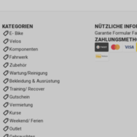
KATEGORIEN
NÜTZLICHE INF
Garantie Formular F
E- Bike
ZAHLUNGSMETH
Velos
Komponenten
Fahrwerk
Zubehör
Wartung/Reinigung
Bekleidung & Ausrüstung
Training/ Recover
Gutschein
Vermietung
Kurse
Weekend/ Ferien
Outlet
Gebrauchtes