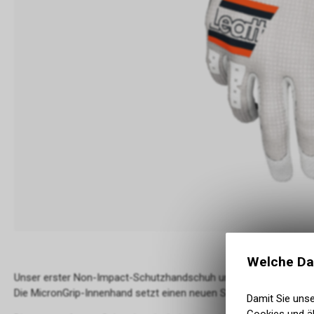
Welche Da
Unser erster Non-Impact-Schutzhandschuh und Ihre zweite Haut
Die MicronGrip-Innenhand setzt einen neuen Standard für Handsc
Damit Sie uns