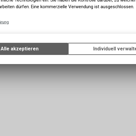
nliche Technologien ein. Sie haben die Kontrolle darüber, zu welch
hen Material, das atmungsaktiv ist und sich auf
arbeiten dürfen. Eine kommerzielle Verwendung ist ausgeschlossen.
ndflächen ist leicht und flexibel, während die
nassen und trockenen Bedingungen bieten.
er.
ärung
Technische Funktionen
Wir erfassen und speichern bestimmte Interaktionen und Einstellun
mungsaktivität
Ihrem Gerät, um die grundlegenden Funktionen unseres Online-Angeb
Alle akzeptieren
Individuell verwalt
Verwendung des Warenkorbs, zu ermöglichen. Bitte beachten Sie, d
gespeicherten Daten keinerlei Rückschlüsse auf Ihre persönlichen I
zulassen.