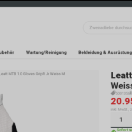
ubehör
Wartung/Reinigung
Bekleidung & Ausrüstung
Leatt
 Leatt MTB 1.0 Gloves GripR Jr Weiss M
Weis
5001356
20.9
inkl. MwSt.,
Sofort 