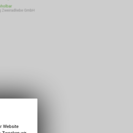
bholbar
 Zweiradliebe GmbH
er Website