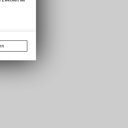
en Zwecken wir
gen auf
ots, wie die
en
ass die
nformationen