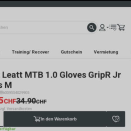
Training/ Recover
Gutschein
Vermietung
Leatt MTB 1.0 Gloves GripR Jr
s M
6009554029905
5
34.90
CHF
CHF
 zzgl. Versandkosten
In den Warenkorb
verfügbar