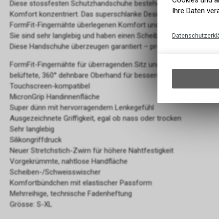
Cookies und äh
Diese stossfesten Schutzhandschuhe bestehen aus einem elastisc
Ihre Daten ver
Komfort konzentriert. Das superschlanke Design mit MicronGrip-Ha
FormFit-Fingernähte überlegenen Komfort und Lenkergefühl bei 
Sie sind sehr langlebig und haben einen Scheiben-/Schweisswisch
Datenschutzerkl
Diese Handschuhe überzeugen garantiert – probieren Sie sie aus!
FormFit-Fingernähte für überragenden Sitz und Lenkergefühl
belüftete, 360° dehnbare Oberhand für bessere Passform und At
Touchscreen-kompatibel
MicronGrip Handinnenfläche
Super dünn mit hervorragendem Lenkegefühl
Ausgezeichnete Griffigkeit, egal ob nass oder trocken
Sehr langlebig
Silikongriffdruck
Neuer Stretchstich-Zwirn für höhere Nahtfestigkeit
Vorgekrümmte, nahtlose Handfläche
Scheiben-/Schweisswischer
Komfortbündchen mit elastischer Passform
Mehrreihige, technische Fadenheftung
Grösse: S-XL