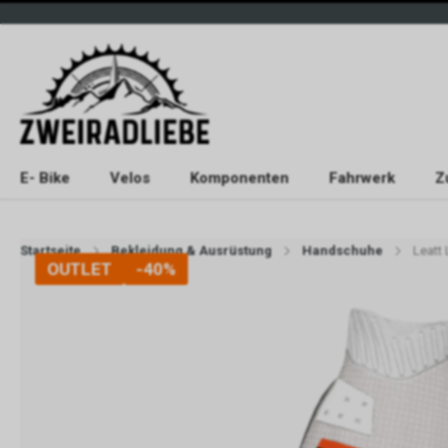
E- Bike
Velos
Komponenten
Fahrwerk
Z
Startseite
Bekleidung & Ausrüstung
Handschuhe
Leatt
OUTLET
-40%