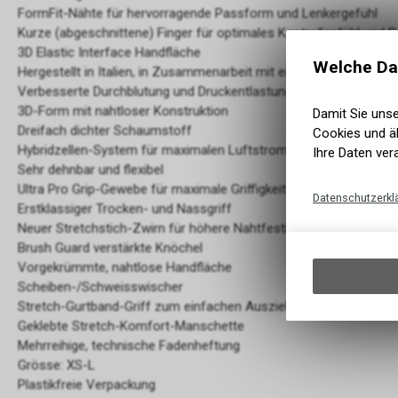
FormFit-Nähte für hervorragende Passform und Lenkergefühl
Kurze (abgeschnittene) Finger für optimales Kontrollgefühl und B
3D Elastic Interface Handfläche
Welche Da
Hergestellt in Italien, in Zusammenarbeit mit einem biomedizini
Verbesserte Durchblutung und Druckentlastung der Nerven
3D-Form mit nahtloser Konstruktion
Damit Sie uns
Dreifach dichter Schaumstoff
Cookies und äh
Hybridzellen-System für maximalen Luftstrom
Ihre Daten ver
Sehr dehnbar und flexibel
Ultra Pro Grip-Gewebe für maximale Griffigkeit
Datenschutzerkl
Erstklassiger Trocken- und Nassgriff
Neuer Stretchstich-Zwirn für höhere Nahtfestigkeit
Brush Guard verstärkte Knöchel
Vorgekrümmte, nahtlose Handfläche
Scheiben-/Schweisswischer
Stretch-Gurtband-Griff zum einfachen Ausziehen der Handschu
Geklebte Stretch-Komfort-Manschette
Mehrreihige, technische Fadenheftung
Grösse: XS-L
Plastikfreie Verpackung