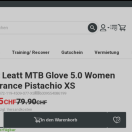
Training/ Recover
Gutschein
Vermietung
Leatt MTB Glove 5.0 Women
rance Pistachio XS
472-119-4509-077-XS
6009554086199
5
79.90
CHF
CHF
 zzgl. Versandkosten
In den Warenkorb
verfügbar