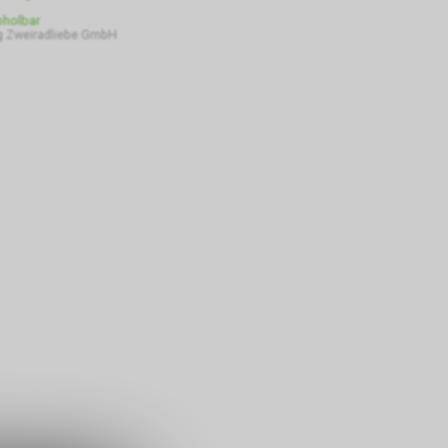
bholbar
 Zweiradliebe GmbH