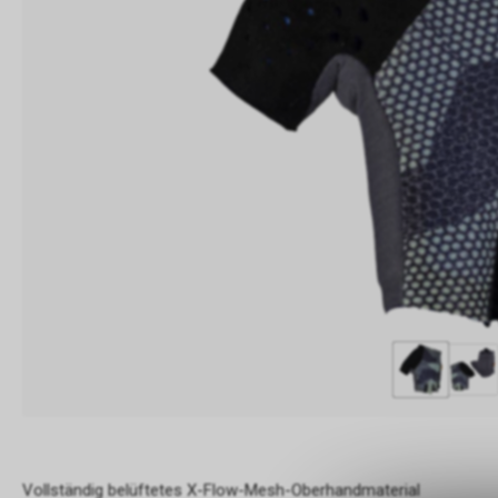
Vollständig belüftetes X-Flow-Mesh-Oberhandmaterial