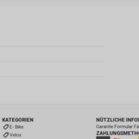
KATEGORIEN
NÜTZLICHE INF
Garantie Formular F
E- Bike
ZAHLUNGSMETH
Velos