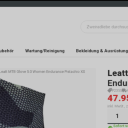
ubehör
Wartung/Reinigung
Bekleidung & Ausrüstung
Leatt
 Leatt MTB Glove 5.0 Women Endurance Pistachio XS
Endu
P2355
47.9
inkl. MwSt.,
Sofort 