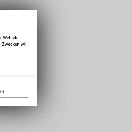
er Website
en Zwecken wir
gen auf
ots, wie die
en
ass die
nformationen