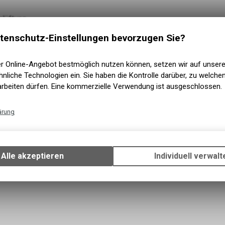
elüftung.
tenschutz-Einstellungen bevorzugen Sie?
schem Labor
er Online-Angebot bestmöglich nutzen können, setzen wir auf unser
nliche Technologien ein. Sie haben die Kontrolle darüber, zu welch
arbeiten dürfen. Eine kommerzielle Verwendung ist ausgeschlossen.
ärung
Technische Funktionen
Wir erfassen und speichern bestimmte Interaktionen und Einstellun
Ihrem Gerät, um die grundlegenden Funktionen unseres Online-Angeb
Alle akzeptieren
Individuell verwalt
Verwendung des Warenkorbs, zu ermöglichen. Bitte beachten Sie, d
he
gespeicherten Daten keinerlei Rückschlüsse auf Ihre persönlichen I
zulassen.