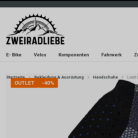
E- Bike
Velos
Komponenten
Fahrwerk
Z
Startseite
Bekleidung & Ausrüstung
Handschuhe
Leatt
OUTLET
-40%