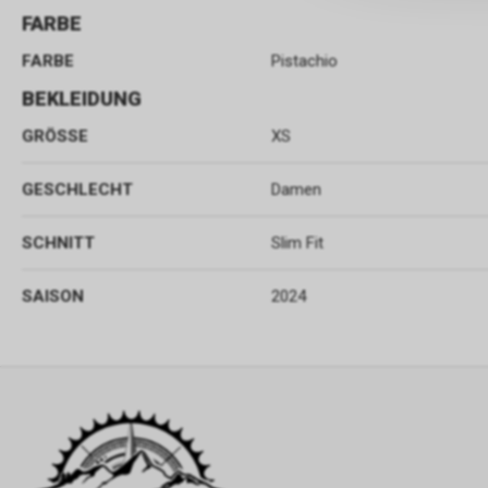
FARBE
FARBE
Pistachio
BEKLEIDUNG
GRÖSSE
XS
GESCHLECHT
Damen
SCHNITT
Slim Fit
SAISON
2024