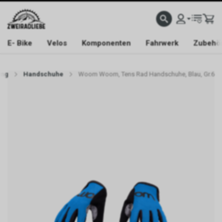
E- Bike
Velos
Komponenten
Fahrwerk
Zubehö
ung
Handschuhe
Woom Woom, Tens Rad Handschuhe, Blau, Gr.6