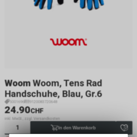
Woom
Woom, Tens Rad
Handschuhe, Blau, Gr.6
5001696
9120083720648
24.90
CHF
inkl. MwSt., zzgl. Versandkosten
In den Warenkorb
Nicht verfügbar