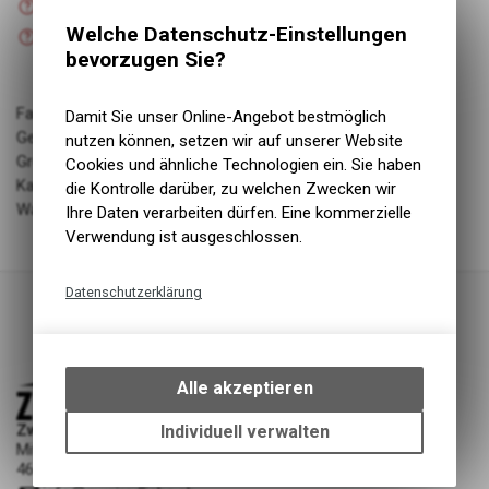
Versand
Nicht verfügbar
Welche Datenschutz-Einstellungen
Abholung Zweiradliebe GmbH
bevorzugen Sie?
Farbe: Blau
Damit Sie unser Online-Angebot bestmöglich
Geschlecht: k
nutzen können, setzen wir auf unserer Website
Grösse: 6
Cookies und ähnliche Technologien ein. Sie haben
Kategorie: accessories
die Kontrolle darüber, zu welchen Zwecken wir
Warengruppe: Bekleidung
Ihre Daten verarbeiten dürfen. Eine kommerzielle
Verwendung ist ausgeschlossen.
Datenschutzerklärung
Technische Funktionen
Wir erfassen und speichern
bestimmte Interaktionen und
Alle akzeptieren
Einstellungen auf Ihrem Gerät,
um die grundlegenden
Zweiradliebe GmbH
Individuell verwalten
Funktionen unseres Online-
Mittelgäustrasse 53
4616 Kappel SO
Angebots, wie die Verwendung