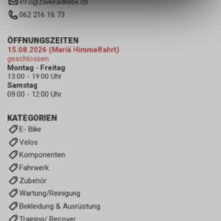
info
@
zweiradliebe.ch
des Warenkorbs, zu
ermöglichen. Bitte beachten Sie,
062 216 16 73
dass die gespeicherten Daten
keinerlei Rückschlüsse auf Ihre
ÖFFNUNGSZEITEN
persönlichen Informationen
15.08.2026 (Mariä Himmelfahrt)
zulassen.
geschlossen
Montag - Freitag
13:00 - 19:00 Uhr
Samstag
09:00 - 12:00 Uhr
KATEGORIEN
E- Bike
Velos
Komponenten
Fahrwerk
Zubehör
Wartung/Reinigung
Bekleidung & Ausrüstung
Training/ Recover