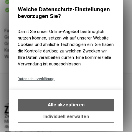
Versand
Sofort abholbar
Welche Datenschutz-Einstellungen
Abholung Zweiradliebe GmbH
bevorzugen Sie?
Farbe: Gelb
Damit Sie unser Online-Angebot bestmöglich
Geschlecht: k
nutzen können, setzen wir auf unserer Website
Grösse: 6
Cookies und ähnliche Technologien ein. Sie haben
Kategorie: accessories
die Kontrolle darüber, zu welchen Zwecken wir
Warengruppe: Bekleidung
Ihre Daten verarbeiten dürfen. Eine kommerzielle
Verwendung ist ausgeschlossen.
Datenschutzerklärung
Technische Funktionen
Wir erfassen und speichern
bestimmte Interaktionen und
Alle akzeptieren
Einstellungen auf Ihrem Gerät,
um die grundlegenden
Zweiradliebe GmbH
Individuell verwalten
Funktionen unseres Online-
Mittelgäustrasse 53
4616 Kappel SO
Angebots, wie die Verwendung