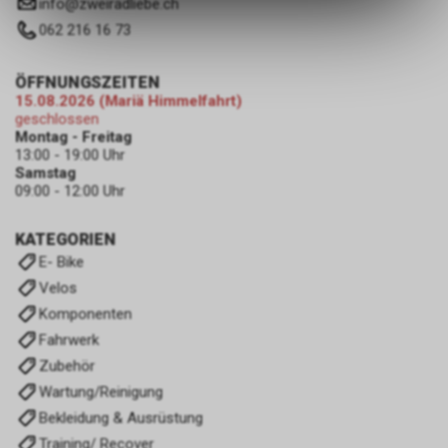
info
@
zweiradliebe.ch
des Warenkorbs, zu
ermöglichen. Bitte beachten Sie,
062 216 16 73
dass die gespeicherten Daten
keinerlei Rückschlüsse auf Ihre
ÖFFNUNGSZEITEN
persönlichen Informationen
15.08.2026 (Mariä Himmelfahrt)
zulassen.
geschlossen
Montag - Freitag
13:00 - 19:00 Uhr
Samstag
09:00 - 12:00 Uhr
KATEGORIEN
E- Bike
Velos
Komponenten
Fahrwerk
Zubehör
Wartung/Reinigung
Bekleidung & Ausrüstung
Training/ Recover