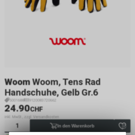
Woom
Woom, Tens Rad
Handschuhe, Gelb Gr.6
5001688
9120083720662
24.90
CHF
inkl. MwSt., zzgl. Versandkosten
In den Warenkorb
Sofort verfügbar