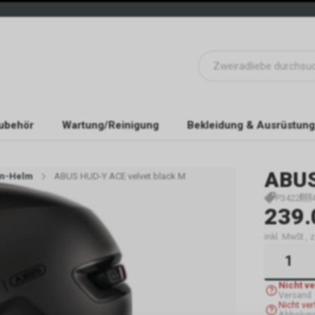
ubehör
Wartung/Reinigung
Bekleidung & Ausrüstung
ABU
en-Helm
ABUS HUD-Y ACE velvet black M
P3422
239.
inkl. MwSt.,
Nicht v
Versand
Nicht ve
Abholung