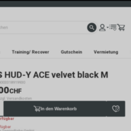
Training/ Recover
Gutschein
Vermietung
S
HUD-Y ACE velvet black M
4003318919930
00
CHF
 zzgl. Versandkosten
In den Warenkorb
erfügbar
rfügbar
 Zweiradliebe GmbH