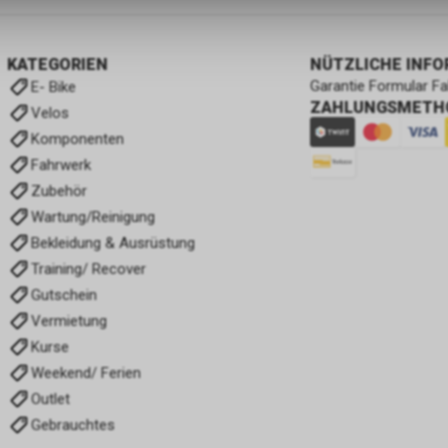
KATEGORIEN
NÜTZLICHE INF
Garantie Formular F
E- Bike
ZAHLUNGSMETH
Velos
Komponenten
Fahrwerk
Zubehör
Wartung/Reinigung
Bekleidung & Ausrüstung
Training/ Recover
Gutschein
Vermietung
Kurse
Weekend/ Ferien
Outlet
Gebrauchtes