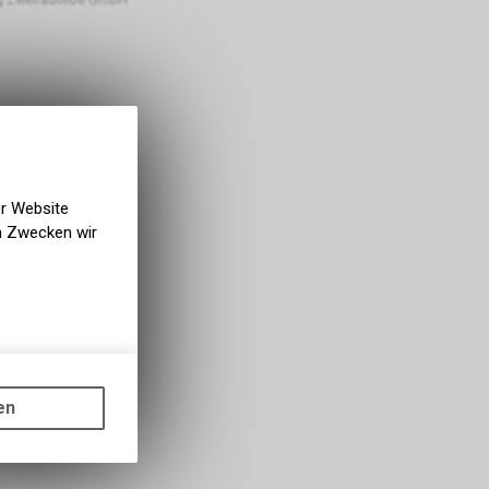
er Website
en Zwecken wir
gen auf
ots, wie die
en
ass die
nformationen