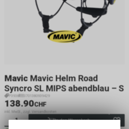
Mavic
Mavic Helm Road
Syncro SL MIPS abendblau – S
P3938
3701380939429
138.90
CHF
inkl. MwSt., zzgl. Versandkosten
In den Warenkorb
Sofort verfügbar