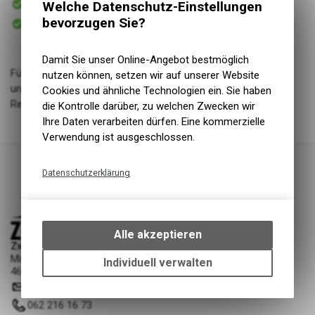
Welche Datenschutz-Einstellungen
Versand
Sofort abholbar
bevorzugen Sie?
Abholung Zweiradliebe GmbH
Damit Sie unser Online-Angebot bestmöglich
Für Radsportler, die einen extra komfortablen, gut belüfteten
nutzen können, setzen wir auf unserer Website
und leichten Helm suchen und sich nicht zwischen einem
Cookies und ähnliche Technologien ein. Sie haben
Rennrad- oder Cross-country-Modell entscheiden wollen.
die Kontrolle darüber, zu welchen Zwecken wir
Ihre Daten verarbeiten dürfen. Eine kommerzielle
Verwendung ist ausgeschlossen.
Datenschutzerklärung
Technische Funktionen
Wir erfassen und speichern
bestimmte Interaktionen und
Alle akzeptieren
Einstellungen auf Ihrem Gerät,
Zweiradliebe GmbH
Mittelgäustrasse 53
um die grundlegenden
Individuell verwalten
4616 Kappel SO
Funktionen unseres Online-
info
@
zweiradliebe.ch
Angebots, wie die Verwendung
des Warenkorbs, zu
062 216 16 73