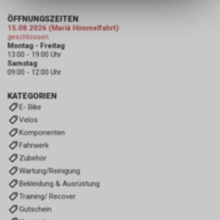
ermöglichen. Bitte beachten Sie,
dass die gespeicherten Daten
ÖFFNUNGSZEITEN
keinerlei Rückschlüsse auf Ihre
15.08.2026 (Mariä Himmelfahrt)
persönlichen Informationen
geschlossen
zulassen.
Montag - Freitag
13:00 - 19:00 Uhr
Samstag
09:00 - 12:00 Uhr
KATEGORIEN
E- Bike
Velos
Komponenten
Fahrwerk
Zubehör
Wartung/Reinigung
Bekleidung & Ausrüstung
Training/ Recover
Gutschein