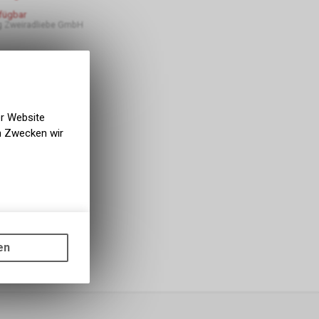
rfügbar
 Zweiradliebe GmbH
er Website
en Zwecken wir
gen auf
ots, wie die
en
ass die
nformationen