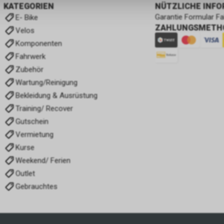
KATEGORIEN
NÜTZLICHE INF
Garantie Formular F
E- Bike
ZAHLUNGSMETH
Velos
Komponenten
Fahrwerk
Zubehör
Wartung/Reinigung
Bekleidung & Ausrüstung
Training/ Recover
Gutschein
Vermietung
Kurse
Weekend/ Ferien
Outlet
Gebrauchtes