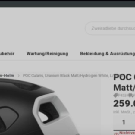
ubehör
Wartung/Reinigung
Bekleidung & Ausrüstung
POC
en-Helm
POC Cularis, Uranium Black Matt/Hydrogen White, L/59-62
Matt
P4534
259.
inkl. MwSt.,
Nicht v