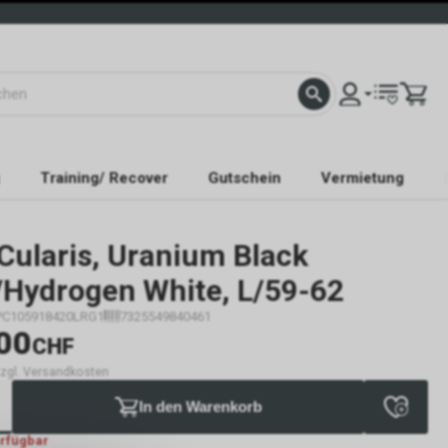
Training/ Recover
Gutschein
Vermietung
Cularis, Uranium Black
/Hydrogen White, L/59-62
PC105918420LRG1
7325549840461
00
CHF
 zzgl. Versandkosten
In den Warenkorb
erfügbar