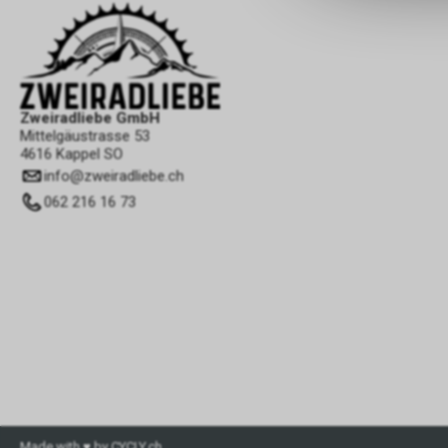
Zweiradliebe GmbH
Mittelgäustrasse 53
4616 Kappel SO
info
@
zweiradliebe.ch
062 216 16 73
Made with ♥ by CYCLY.ch