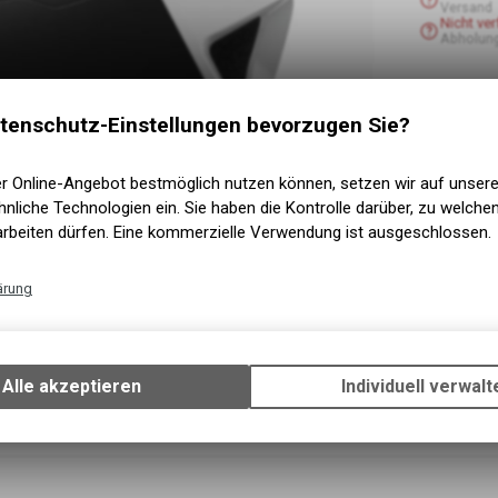
Versand
Nicht ve
Abholung
tenschutz-Einstellungen bevorzugen Sie?
er Online-Angebot bestmöglich nutzen können, setzen wir auf unser
nliche Technologien ein. Sie haben die Kontrolle darüber, zu welch
arbeiten dürfen. Eine kommerzielle Verwendung ist ausgeschlossen.
ärung
Technische Funktionen
Wir erfassen und speichern bestimmte Interaktionen und Einstellun
Ihrem Gerät, um die grundlegenden Funktionen unseres Online-Angeb
Alle akzeptieren
Individuell verwalt
Verwendung des Warenkorbs, zu ermöglichen. Bitte beachten Sie, d
gespeicherten Daten keinerlei Rückschlüsse auf Ihre persönlichen I
zulassen.