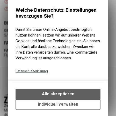
Versand
Nicht verfügbar
Welche Datenschutz-Einstellungen
Abholung Zweiradliebe GmbH
bevorzugen Sie?
BEKLEIDUNG
Damit Sie unser Online-Angebot bestmöglich
GRÖSSE
nutzen können, setzen wir auf unserer Website
S/51-54
Cookies und ähnliche Technologien ein. Sie haben
FARBE
die Kontrolle darüber, zu welchen Zwecken wir
FARBE
Ihre Daten verarbeiten dürfen. Eine kommerzielle
Fluorescent Pink
Verwendung ist ausgeschlossen.
Datenschutzerklärung
Technische Funktionen
Wir erfassen und speichern
bestimmte Interaktionen und
Alle akzeptieren
Einstellungen auf Ihrem Gerät,
um die grundlegenden
Individuell verwalten
Zweiradliebe GmbH
Funktionen unseres Online-
Mittelgäustrasse 53
Angebots, wie die Verwendung
4616 Kappel SO