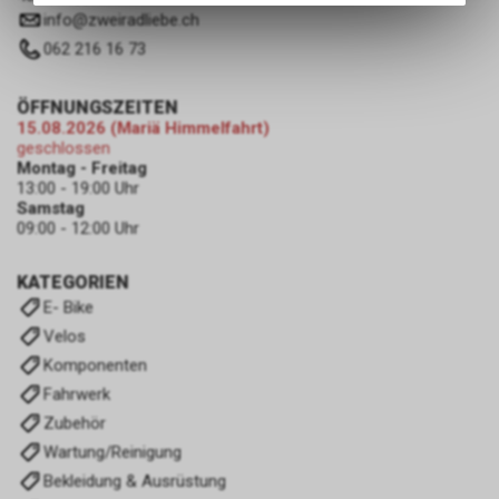
des Warenkorbs, zu
info
@
zweiradliebe.ch
ermöglichen. Bitte beachten Sie,
062 216 16 73
dass die gespeicherten Daten
keinerlei Rückschlüsse auf Ihre
ÖFFNUNGSZEITEN
persönlichen Informationen
15.08.2026 (Mariä Himmelfahrt)
zulassen.
geschlossen
Montag - Freitag
13:00 - 19:00 Uhr
Samstag
09:00 - 12:00 Uhr
KATEGORIEN
E- Bike
Velos
Komponenten
Fahrwerk
Zubehör
Wartung/Reinigung
Bekleidung & Ausrüstung