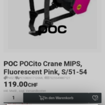
POC
POCito Crane MIPS,
Fluorescent Pink, S/51-54
P4527
PC108261712SML1
7325549887121
119.00
CHF
inkl. MwSt., zzgl. Versandkosten
In den Warenkorb
Nicht verfügbar