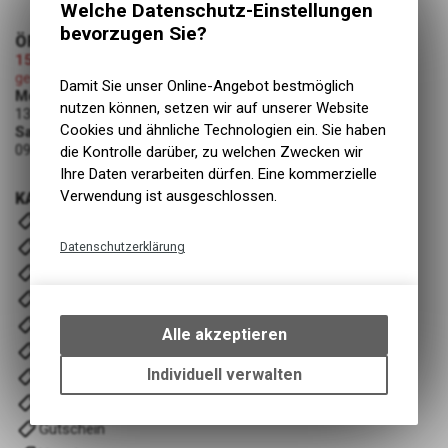
Welche Datenschutz-Einstellungen
bevorzugen Sie?
ÖFFNUNGSZEITEN
15.08.2026 (Mariä Himmelfahrt)
geschlossen
Damit Sie unser Online-Angebot bestmöglich
Montag - Freitag
nutzen können, setzen wir auf unserer Website
13:00 - 19:00 Uhr
Cookies und ähnliche Technologien ein. Sie haben
Samstag
09:00 - 12:00 Uhr
die Kontrolle darüber, zu welchen Zwecken wir
Ihre Daten verarbeiten dürfen. Eine kommerzielle
Verwendung ist ausgeschlossen.
KATEGORIEN
E- Bike
Velos
Datenschutzerklärung
Komponenten
Technische Funktionen
Fahrwerk
Wir erfassen und speichern
Zubehör
bestimmte Interaktionen und
Alle akzeptieren
Einstellungen auf Ihrem Gerät,
Wartung/Reinigung
um die grundlegenden
Individuell verwalten
Bekleidung & Ausrüstung
Funktionen unseres Online-
Training/ Recover
Angebots, wie die Verwendung
Gutschein
des Warenkorbs, zu