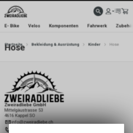
E- Bike
Velos
Komponenten
Fahrwerk
Zubehö
Startseite
Hose
Bekleidung & Ausrüstung
Kinder
Hose
Zweiradliebe GmbH
Mittelgäustrasse 53
4616 Kappel SO
info
@
zweiradliebe.ch
062 216 16 73