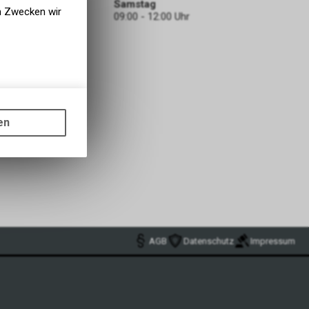
Samstag
en Zwecken wir
09:00 - 12:00 Uhr
gen auf
ots, wie die
en
ass die
nformationen
AGB
Datenschutz
Impressum