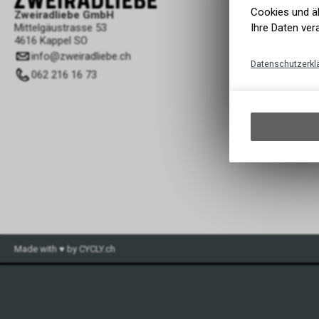
Cookies und äh
Zweiradliebe GmbH
Ihre Daten ver
Mittelgäustrasse 53
4616 Kappel SO
info
@
zweiradliebe.ch
Datenschutzerkl
062 216 16 73
Made with ♥ by CYCLY.ch