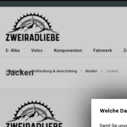
E- Bike
Velos
Komponenten
Fahrwerk
Z
Jacken
Startseite
Bekleidung & Ausrüstung
Kinder
Jacken
Welche Da
Damit Sie uns