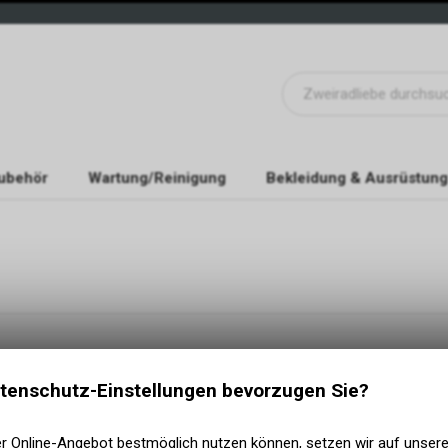
ubehör
Wartung/Reinigung
Bekleidung & Ausrüstung
KATEGORIEN
NÜTZLICHE INF
Garantie Formular F
E- Bike
tenschutz-Einstellungen bevorzugen Sie?
ZAHLUNGSMETH
Velos
Komponenten
er Online-Angebot bestmöglich nutzen können, setzen wir auf unser