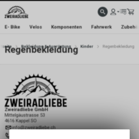
E- Bike
Velos
Komponenten
Fahrwerk
Zubehö
rtseite
Regenbekleidung
Bekleidung & Ausrüstung
Kinder
Regenbekleidung
Zweiradliebe GmbH
Mittelgäustrasse 53
4616 Kappel SO
info
@
zweiradliebe.ch
062 216 16 73