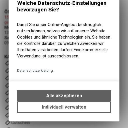
Welche Datenschutz-Einstellungen
bevorzugen Sie?
ÖFFNUNGSZEITEN
15.08.2026 (Mariä Himmelfahrt)
geschlossen
Damit Sie unser Online-Angebot bestmöglich
Montag - Freitag
nutzen können, setzen wir auf unserer Website
13:00 - 19:00 Uhr
Cookies und ähnliche Technologien ein. Sie haben
Samstag
09:00 - 12:00 Uhr
die Kontrolle darüber, zu welchen Zwecken wir
Ihre Daten verarbeiten dürfen. Eine kommerzielle
Verwendung ist ausgeschlossen.
KATEGORIEN
E- Bike
Velos
Datenschutzerklärung
Komponenten
Technische Funktionen
Fahrwerk
Wir erfassen und speichern
Zubehör
bestimmte Interaktionen und
Alle akzeptieren
Einstellungen auf Ihrem Gerät,
Wartung/Reinigung
um die grundlegenden
Individuell verwalten
Bekleidung & Ausrüstung
Funktionen unseres Online-
Training/ Recover
Angebots, wie die Verwendung
Gutschein
des Warenkorbs, zu