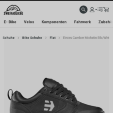
E- Bike
Velos
Komponenten
Fahrwerk
Zubehö
Schuhe
Bike Schuhe
Flat
Etnies Camber Michelin Blk/Wht