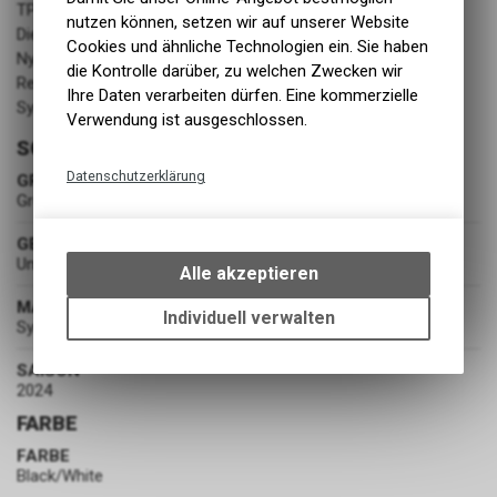
TPU molded Pedal Shank 2 in the midsole
nutzen können, setzen wir auf unserer Website
Die Cut EVA foam midsole
Cookies und ähnliche Technologien ein. Sie haben
Nylon pull loop on heel
die Kontrolle darüber, zu welchen Zwecken wir
Reflective heel panel for safety
Ihre Daten verarbeiten dürfen. Eine kommerzielle
Synthetic Nubuck
Verwendung ist ausgeschlossen.
SCHUHE
Datenschutzerklärung
GRÖSSE
Grösse 41
Technische Funktionen
Wir erfassen und speichern
GESCHLECHT
Unisex
bestimmte Interaktionen und
Alle akzeptieren
Einstellungen auf Ihrem Gerät,
MATERIAL
um die grundlegenden
Individuell verwalten
Synthetic Nubuck
Funktionen unseres Online-
Angebots, wie die Verwendung
SAISON
des Warenkorbs, zu
2024
ermöglichen. Bitte beachten Sie,
FARBE
dass die gespeicherten Daten
keinerlei Rückschlüsse auf Ihre
FARBE
persönlichen Informationen
Black/White