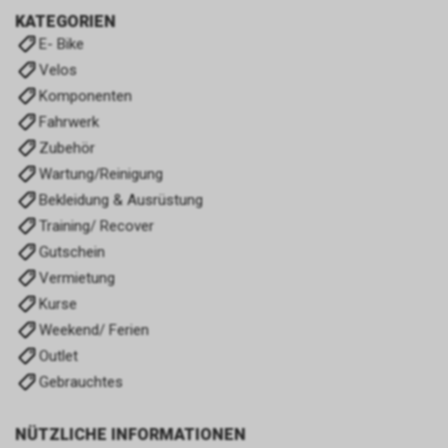
KATEGORIEN
E- Bike
Velos
Komponenten
Fahrwerk
Zubehör
Wartung/Reinigung
Bekleidung & Ausrüstung
Training/ Recover
Gutschein
Vermietung
Kurse
Weekend/ Ferien
Outlet
Gebrauchtes
NÜTZLICHE INFORMATIONEN