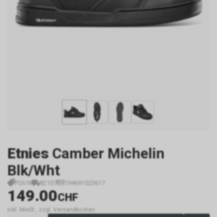
Etnies
Camber Michelin
Blk/Wht
P2618
82107
194691523617
149.00
CHF
inkl. MwSt., zzgl. Versandkosten