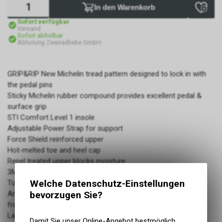
In den Warenkorb
Sofort verfügbar
Versand
Sofort abholbar
Abholung Zweiradliebe GmbH
GRIP&RIP New Michelin tread pattern designed to lock in with
the pedal pins
Sticky Michelin rubber compound provides excellent pedal &
surface grip
STI Comfort Level 1 insole
Adjustable Power Strap for support
Force Shield reinforced upper
Hot-melted toe and heel cap
Repel treated upper blocks moisture
3M Thinsulate™ lining
Welche Datenschutz-Einstellungen
Tongue Gussets shield moisture, dirt and pebbles
bevorzugen Sie?
Ankle Shield protects your inner ankle from the gears & bike
frame
Lace Pocket on top of the tongue
Damit Sie unser Online-Angebot bestmöglich