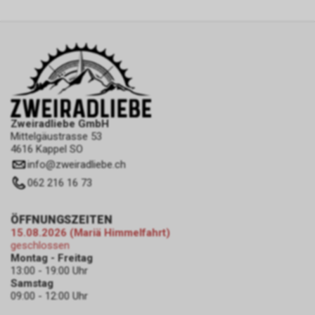
zulassen.
Zweiradliebe GmbH
Mittelgäustrasse 53
4616 Kappel SO
info
@
zweiradliebe.ch
062 216 16 73
ÖFFNUNGSZEITEN
15.08.2026 (Mariä Himmelfahrt)
geschlossen
Montag - Freitag
13:00 - 19:00 Uhr
Samstag
09:00 - 12:00 Uhr