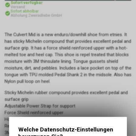
Sofort verfügbar
Versand
Sofort abholbar
Abholung Zweiradliebe GmbH
The Culvert Mid is a new enduro/downhill shoe from etnies. It
has sticky Michelin compound that provides excellent pedal and
surface grip. It has a force shield reinforced upper with a hot-
melted toe and heel cap. This shoe is repel treated that blocks
moisture with 3M thinsulate lining. Tongue gussets shield
moisture, dirt, and pebbles. Includes a lace pocket on top of the
tongue with TPU molded Pedal Shank 2 in the midsole. Also has
Nylon pull loop on heel.
Sticky Michelin rubber compound provides excellent pedal and
surface grip
Adjustable Power Strap for support
Force Shield reinforced upper
Hot-melted toe and heel cap
Repel treated upper blocks moisture
Welche Datenschutz-Einstellungen
3M Thinsulate‰ã¢ lining