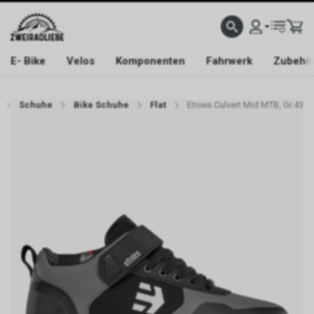
E- Bike
Velos
Komponenten
Fahrwerk
Zubehö
Schuhe
Bike Schuhe
Flat
Etnies Culvert Mid MTB, Gr.43