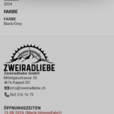
keinerlei Rückschlüsse auf Ihre
2024
persönlichen Informationen
FARBE
zulassen.
FARBE
Black/Grey
Zweiradliebe GmbH
Mittelgäustrasse 53
4616 Kappel SO
info
@
zweiradliebe.ch
062 216 16 73
ÖFFNUNGSZEITEN
15.08.2026 (Mariä Himmelfahrt)