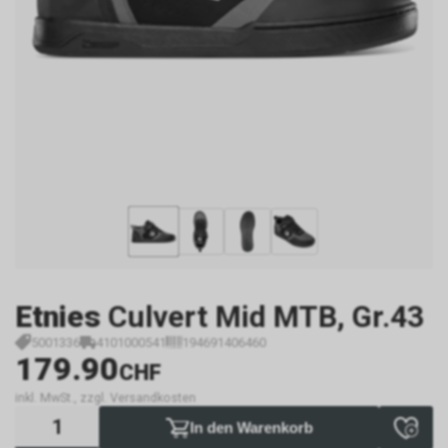
Etnies
Culvert Mid MTB, Gr.43
5001336
4101000541
194691406460
179.90
CHF
inkl. MwSt., zzgl. Versandkosten
In den Warenkorb