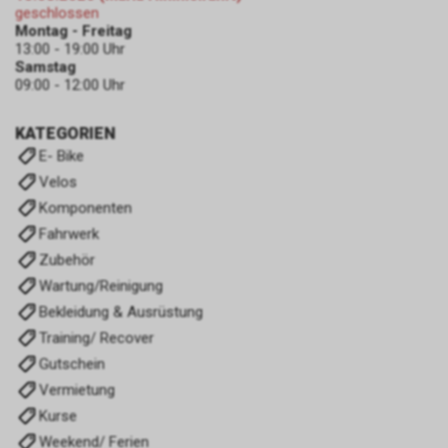
geschlossen
Montag - Freitag
13:00 - 19:00 Uhr
Samstag
09:00 - 12:00 Uhr
KATEGORIEN
E- Bike
Velos
Komponenten
Fahrwerk
Zubehör
Wartung/Reinigung
Bekleidung & Ausrüstung
Training/ Recover
Gutschein
Vermietung
Kurse
Weekend/ Ferien