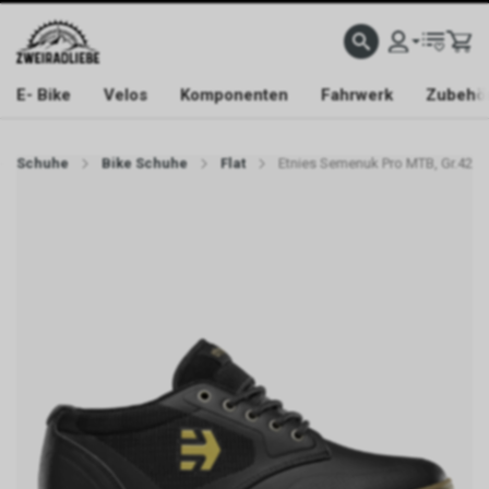
E- Bike
Velos
Komponenten
Fahrwerk
Zubehö
Schuhe
Bike Schuhe
Flat
Etnies Semenuk Pro MTB, Gr.42