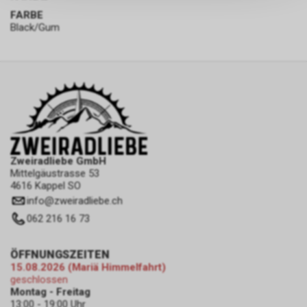
persönlichen Informationen
FARBE
zulassen.
Black/Gum
Zweiradliebe GmbH
Mittelgäustrasse 53
4616 Kappel SO
info
@
zweiradliebe.ch
062 216 16 73
ÖFFNUNGSZEITEN
15.08.2026 (Mariä Himmelfahrt)
geschlossen
Montag - Freitag
13:00 - 19:00 Uhr