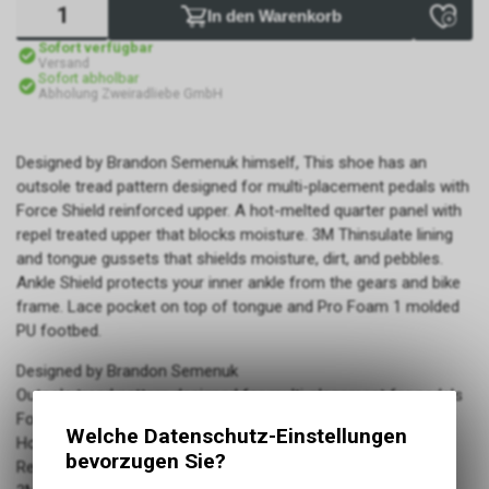
In den Warenkorb
Sofort verfügbar
Versand
Sofort abholbar
Abholung Zweiradliebe GmbH
Designed by Brandon Semenuk himself, This shoe has an
outsole tread pattern designed for multi-placement pedals with
Force Shield reinforced upper. A hot-melted quarter panel with
repel treated upper that blocks moisture. 3M Thinsulate lining
and tongue gussets that shields moisture, dirt, and pebbles.
Ankle Shield protects your inner ankle from the gears and bike
frame. Lace pocket on top of tongue and Pro Foam 1 molded
PU footbed.
Designed by Brandon Semenuk
Outsole tread pattern designed for multi-placement for pedals
Force Shield reinforced upper
Welche Datenschutz-Einstellungen
Hot-melted quarter panel
bevorzugen Sie?
Repel treated upper blocks moisture