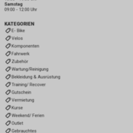
Samstag
09:00 - 12:00 Uhr
KATEGORIEN
E- Bike
Velos
Komponenten
Fahrwerk
Zubehör
Wartung/Reinigung
Bekleidung & Ausrüstung
Training/ Recover
Gutschein
Vermietung
Kurse
Weekend/ Ferien
Outlet
Gebrauchtes