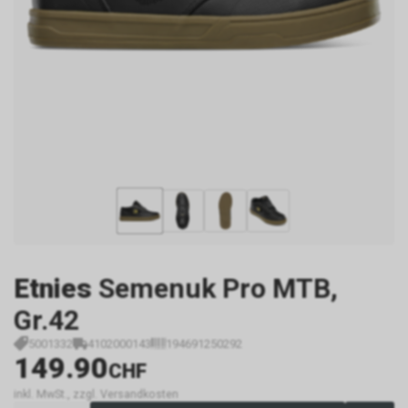
Etnies
Semenuk Pro MTB,
Gr.42
5001332
4102000143
194691250292
149.90
CHF
inkl. MwSt., zzgl. Versandkosten