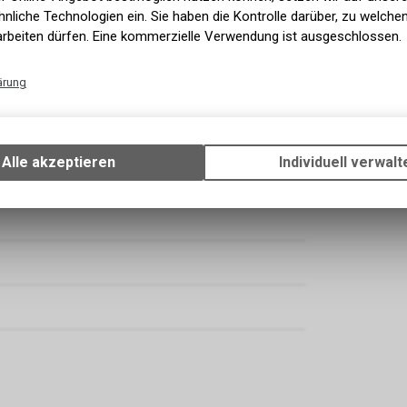
nliche Technologien ein. Sie haben die Kontrolle darüber, zu welch
arbeiten dürfen. Eine kommerzielle Verwendung ist ausgeschlossen.
ärung
Technische Funktionen
Wir erfassen und speichern bestimmte Interaktionen und Einstellun
Ihrem Gerät, um die grundlegenden Funktionen unseres Online-Angeb
Alle akzeptieren
Individuell verwalt
Verwendung des Warenkorbs, zu ermöglichen. Bitte beachten Sie, d
gespeicherten Daten keinerlei Rückschlüsse auf Ihre persönlichen I
zulassen.