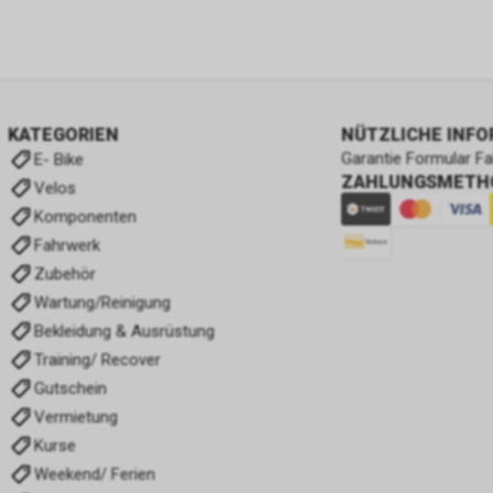
KATEGORIEN
NÜTZLICHE INF
Garantie Formular F
E- Bike
ZAHLUNGSMETH
Velos
Komponenten
Fahrwerk
Zubehör
Wartung/Reinigung
Bekleidung & Ausrüstung
Training/ Recover
Gutschein
Vermietung
Kurse
Weekend/ Ferien