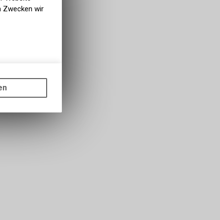
en Zwecken wir
gen auf
ots, wie die
en
ass die
nformationen