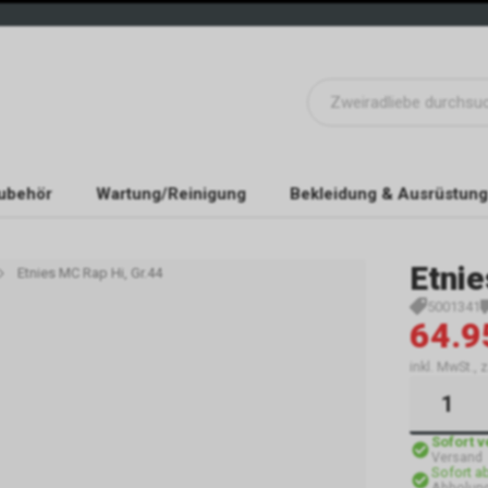
ubehör
Wartung/Reinigung
Bekleidung & Ausrüstung
Etnie
Etnies MC Rap Hi, Gr.44
5001341
64.9
inkl. MwSt.,
Sofort 
Versand
Sofort a
Abholung