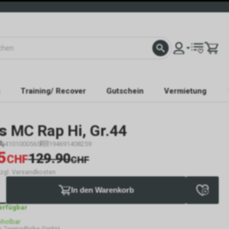
Training/ Recover
Gutschein
Vermietung
s
MC Rap Hi, Gr.44
4101000565
194691408259
5
129.90
CHF
CHF
 zzgl. Versandkosten
In den Warenkorb
verfügbar
bholbar
 Zweiradliebe GmbH