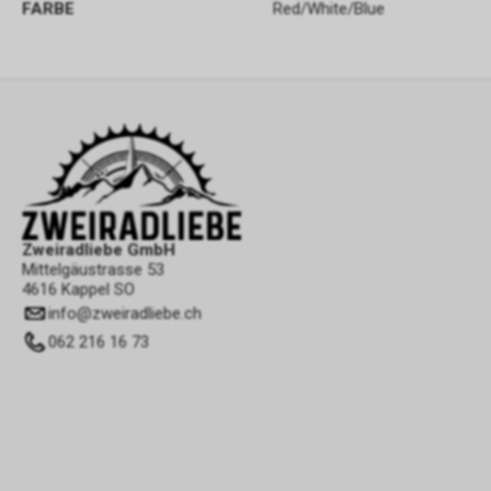
FARBE
Red/White/Blue
Zweiradliebe GmbH
Mittelgäustrasse 53
4616 Kappel SO
info
@
zweiradliebe.ch
062 216 16 73