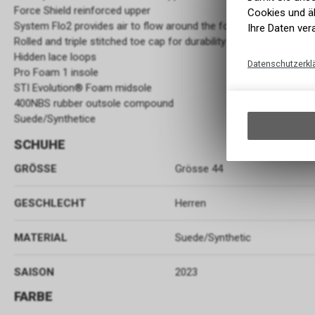
Force Shield reinforced upper
Cookies und äh
System Flo2 provides air to flow around the foot
Ihre Daten ver
Rolled and triple stitched toe cap for durability
Hidden lace loops
Datenschutzerkl
Pro Foam 1 insole
STI Evolution® Foam midsole
400NBS rubber outsole compound
Suede/Synthetice
SCHUHE
GRÖSSE
Grösse 44
GESCHLECHT
Herren
MATERIAL
Suede/Synthetic
SAISON
2023
FARBE