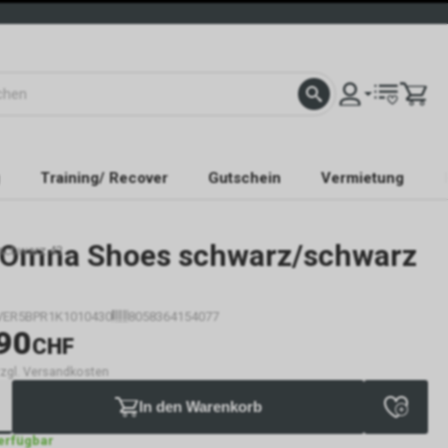
Training/ Recover
Gutschein
Vermietung
Omna Shoes schwarz/schwarz
schwarz 43
VER5BPR1K1010430
8058364154077
90
CHF
 zzgl. Versandkosten
In den Warenkorb
verfügbar