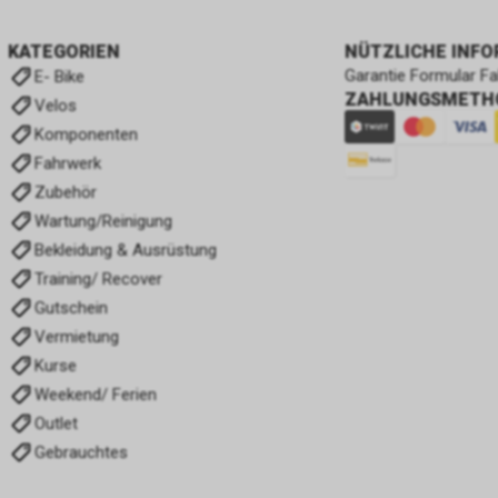
KATEGORIEN
NÜTZLICHE INF
Garantie Formular F
E- Bike
ZAHLUNGSMETH
Velos
Komponenten
Fahrwerk
Zubehör
Wartung/Reinigung
Bekleidung & Ausrüstung
Training/ Recover
Gutschein
Vermietung
Kurse
Weekend/ Ferien
Outlet
Gebrauchtes