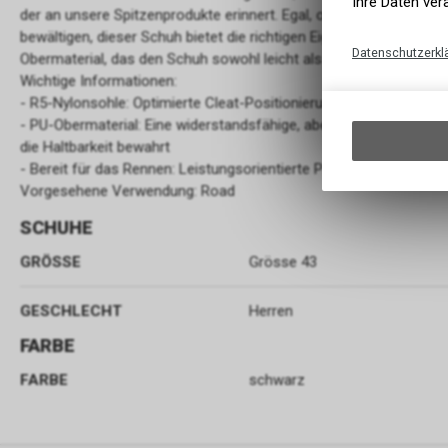
Ihre Daten ver
der an unsere Spitzenprodukte erinnert. Egal, ob Sie für Ihr erst
bewältigen, dieser Schuh bietet die richtigen Eigenschaften für Ih
Datenschutzerkl
Obermaterial, das den Schuh sowohl leicht als auch bequem mac
Wichtige Informationen:
- R5-Nylonsohle: Optimierte Cleat-Positionierung mit einem moder
- PU-Obermaterial: Eine widerstandsfähige, aber leichte Außensc
die Haltbarkeit bewahrt
- Bereit für das Rennen: Leistungsorientierte Passform, anpass
Vorgesehene Verwendung: Road
SCHUHE
GRÖSSE
Grösse 43
GESCHLECHT
Herren
FARBE
FARBE
schwarz