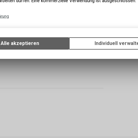
arbeiten dürfen. Eine kommerzielle Verwendung ist ausgeschlossen.
es Rennen trainieren oder epische Anstiege
re Fahrt. Omna ist gut belüftet mit einem PU-
ärung
ht.
Technische Funktionen
aten Steifigkeitsindex
Wir erfassen und speichern bestimmte Interaktionen und Einstellun
hicht, die den Schuh bequem macht und gleichzeitig
Ihrem Gerät, um die grundlegenden Funktionen unseres Online-Angeb
Alle akzeptieren
Individuell verwalt
Verwendung des Warenkorbs, zu ermöglichen. Bitte beachten Sie, d
bar mit einem bidirektionalen BOA®-Drehverschluss
gespeicherten Daten keinerlei Rückschlüsse auf Ihre persönlichen I
zulassen.