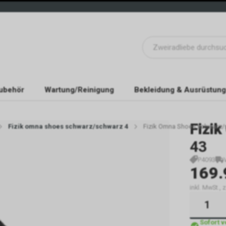
ubehör
Wartung/Reinigung
Bekleidung & Ausrüstung
Fizik
Fizik omna shoes schwarz/schwarz 4
Fizik Omna Shoes schwarz/
43
P4093
169.
inkl. MwSt.,
Sofort 