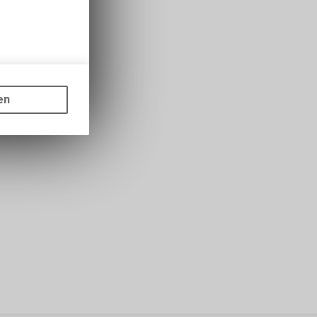
gen auf
ots, wie die
en
ass die
nformationen