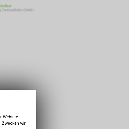
bholbar
 Zweiradliebe GmbH
er Website
en Zwecken wir