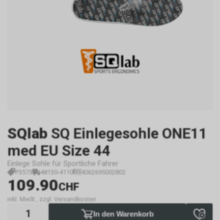
SQlab
SQ Einlegesohle ONE11
med EU Size 44
Einlege Sohle für Sportliche Fahrer
P3573
48130-4110
4062695002802
109.90
CHF
inkl. MwSt., zzgl. Versandkosten
In den Warenkorb