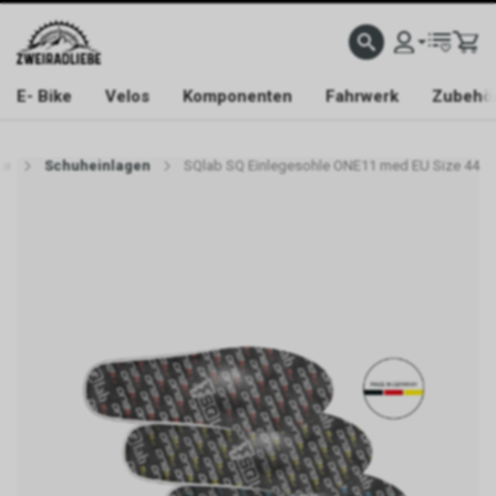
E- Bike
Velos
Komponenten
Fahrwerk
Zubehö
he
Schuheinlagen
SQlab SQ Einlegesohle ONE11 med EU Size 44