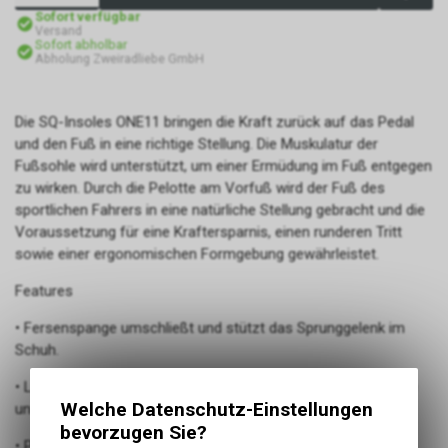
Sofort verfügbar
Versand
Sofort abholbar
Abholung Zweiradliebe GmbH
Die SQ-Insoles ONE11 bringen die Kraft zurück auf das Pedal
und den Fuß in eine richtige Stellung. Die Muskulatur der
Fußsohle wird unterstützt, um einer Ermüdung im Fuß entgegen
zu wirken. Durch die Pelotte am Vorfuß wird der Fuß des
sportlichen Fahrers in eine natürliche Stellung gebracht und die
Voraussetzung für eine Kraftersparnis, einen runderen Tritt
sowie einer ergonomischen Formgebung gewährleistet.
Features
• Fersenspange umschließt und stützt das Sprunggelenk im
Schuh.
• Längsgewölbe Support unterstützt Muskulatur der Fußsohle
Welche Datenschutz-Einstellungen
und wirkt Ermüdung des Fußes entgegen.
bevorzugen Sie?
• Pelotte unterstützt das Quergewölbe und reduziert