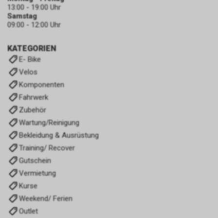
13:00 - 19:00 Uhr
Samstag
09:00 - 12:00 Uhr
KATEGORIEN
E- Bike
Velos
Komponenten
Fahrwerk
Zubehör
Wartung/Reinigung
Bekleidung & Ausrüstung
Training/ Recover
Gutschein
Vermietung
Kurse
Weekend/ Ferien
Outlet