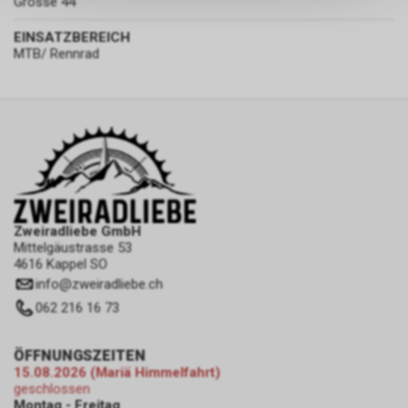
Grösse 44
persönlichen Informationen
zulassen.
EINSATZBEREICH
MTB/ Rennrad
Zweiradliebe GmbH
Mittelgäustrasse 53
4616 Kappel SO
info
@
zweiradliebe.ch
062 216 16 73
ÖFFNUNGSZEITEN
15.08.2026 (Mariä Himmelfahrt)
geschlossen
Montag - Freitag