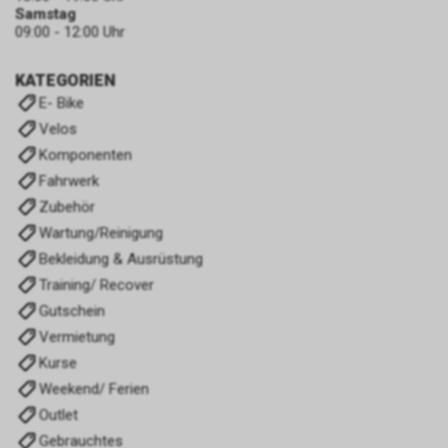
Samstag
09:00 - 12:00 Uhr
KATEGORIEN
E- Bike
Velos
Komponenten
Fahrwerk
Zubehör
Wartung/Reinigung
Bekleidung & Ausrüstung
Training/ Recover
Gutschein
Vermietung
Kurse
Weekend/ Ferien
Outlet
Gebrauchtes