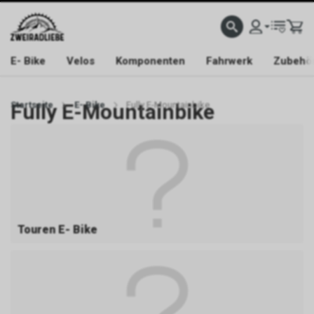
E- Bike
Velos
Komponenten
Fahrwerk
Zubehö
Startseite
Fully E-Mountainbike
E- Bike
Fully E-Mountainbike
Touren E- Bike