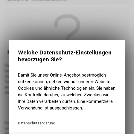
Welche Datenschutz-Einstellungen
Freeride/ Downhill E-MOuntainbike
bevorzugen Sie?
Die Bezeichnung Fully steht für Fullsuspension-Bike und
beschreibt damit, dass das Mountainbike über einen
Damit Sie unser Online-Angebot bestmöglich
vollgefederten Rahmen samt Heckdämpfer verfügt. Mit dieser
nutzen können, setzen wir auf unserer Website
Technologie gibt es keine Hindernisse im Gelände. Selbst die
anspruchsvollsten Strecken können gemeistert werden, ohne
Cookies und ähnliche Technologien ein. Sie haben
dass Fahrzeug oder Fahrer Schäden davontragen.
die Kontrolle darüber, zu welchen Zwecken wir
Ihre Daten verarbeiten dürfen. Eine kommerzielle
vollgefedert
mehr Kontrolle und Stabilität
Verwendung ist ausgeschlossen.
je höher der Federweg desto sportlicher der Einsatz
Der Federweg variiert teilweise stark zwischen den
Datenschutzerklärung
verschiedenen Fully e-MTBs, wobei jeder Federweg seinen
Technische Funktionen
eigenen Einsatzbereich findet. Grob lässt sich sagen: Je mehr