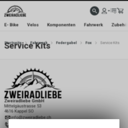
E- Bike
Velos
Komponenten
Fahrwerk
Zubehö
Startseite
Service Kits
Fahrwerk
Federgabel
Fox
Service Kits
Zweiradliebe GmbH
Mittelgäustrasse 53
4616 Kappel SO
info
@
zweiradliebe.ch
062 216 16 73