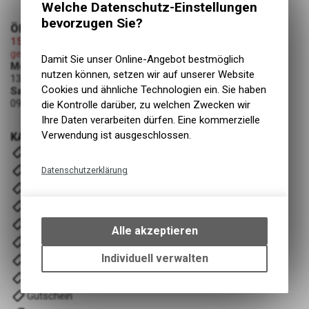
Welche Datenschutz-Einstellungen
bevorzugen Sie?
ÖFFNUNGSZEITEN
15.08.2026 (Mariä Himmelfahrt)
geschlossen
Damit Sie unser Online-Angebot bestmöglich
Montag - Freitag
nutzen können, setzen wir auf unserer Website
13:00 - 19:00 Uhr
Cookies und ähnliche Technologien ein. Sie haben
Samstag
09:00 - 12:00 Uhr
die Kontrolle darüber, zu welchen Zwecken wir
Ihre Daten verarbeiten dürfen. Eine kommerzielle
Verwendung ist ausgeschlossen.
KATEGORIEN
E- Bike
Velos
Datenschutzerklärung
Komponenten
Technische Funktionen
Fahrwerk
Wir erfassen und speichern
Zubehör
bestimmte Interaktionen und
Alle akzeptieren
Einstellungen auf Ihrem Gerät,
Wartung/Reinigung
um die grundlegenden
Individuell verwalten
Bekleidung & Ausrüstung
Funktionen unseres Online-
Training/ Recover
Angebots, wie die Verwendung
Gutschein
des Warenkorbs, zu