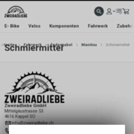
E- Bike
Velos
Komponenten
Fahrwerk
Zubehö
tartseite
Schmiermittel
Fahrwerk
Federgabel
Manitou
Schmiermittel
Zweiradliebe GmbH
Mittelgäustrasse 53
4616 Kappel SO
info
@
zweiradliebe.ch
062 216 16 73