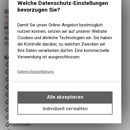
Welche Datenschutz-Einstellungen
bevorzugen Sie?
ÖFFNUNGSZEITEN
15.08.2026 (Mariä Himmelfahrt)
geschlossen
Damit Sie unser Online-Angebot bestmöglich
Montag - Freitag
nutzen können, setzen wir auf unserer Website
13:00 - 19:00 Uhr
Cookies und ähnliche Technologien ein. Sie haben
Samstag
09:00 - 12:00 Uhr
die Kontrolle darüber, zu welchen Zwecken wir
Ihre Daten verarbeiten dürfen. Eine kommerzielle
Verwendung ist ausgeschlossen.
KATEGORIEN
E- Bike
Velos
Datenschutzerklärung
Komponenten
Technische Funktionen
Fahrwerk
Wir erfassen und speichern
Zubehör
bestimmte Interaktionen und
Alle akzeptieren
Einstellungen auf Ihrem Gerät,
Wartung/Reinigung
um die grundlegenden
Individuell verwalten
Bekleidung & Ausrüstung
Funktionen unseres Online-
Training/ Recover
Angebots, wie die Verwendung
Gutschein
des Warenkorbs, zu