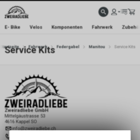
E- Bike
Velos
Komponenten
Fahrwerk
Zubehö
Startseite
Service Kits
Fahrwerk
Federgabel
Manitou
Service Kits
Zweiradliebe GmbH
Mittelgäustrasse 53
4616 Kappel SO
info
@
zweiradliebe.ch
062 216 16 73