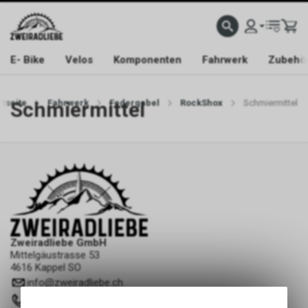
E- Bike
Velos
Komponenten
Fahrwerk
Zubehö
rtseite
Schmiermittel
Fahrwerk
Federgabel
RockShox
Schmiermittel
Zweiradliebe GmbH
Mittelgäustrasse 53
4616 Kappel SO
info
@
zweiradliebe.ch
062 216 16 73