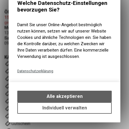
Welche Datenschutz-Einstellungen
bevorzugen Sie?
ÖFFNUNGSZEITEN
15.08.2026 (Mariä Himmelfahrt)
geschlossen
Damit Sie unser Online-Angebot bestmöglich
Montag - Freitag
nutzen können, setzen wir auf unserer Website
13:00 - 19:00 Uhr
Cookies und ähnliche Technologien ein. Sie haben
Samstag
09:00 - 12:00 Uhr
die Kontrolle darüber, zu welchen Zwecken wir
Ihre Daten verarbeiten dürfen. Eine kommerzielle
Verwendung ist ausgeschlossen.
KATEGORIEN
E- Bike
Velos
Datenschutzerklärung
Komponenten
Technische Funktionen
Fahrwerk
Wir erfassen und speichern
Zubehör
bestimmte Interaktionen und
Alle akzeptieren
Einstellungen auf Ihrem Gerät,
Wartung/Reinigung
um die grundlegenden
Individuell verwalten
Bekleidung & Ausrüstung
Funktionen unseres Online-
Training/ Recover
Angebots, wie die Verwendung
Gutschein
des Warenkorbs, zu