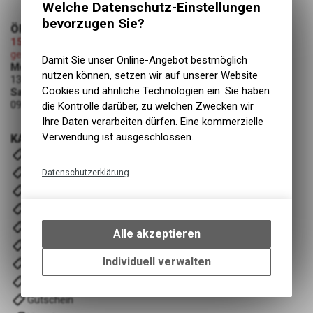
Welche Datenschutz-Einstellungen
bevorzugen Sie?
ÖFFNUNGSZEITEN
15.08.2026 (Mariä Himmelfahrt)
geschlossen
Damit Sie unser Online-Angebot bestmöglich
Montag - Freitag
nutzen können, setzen wir auf unserer Website
13:00 - 19:00 Uhr
Cookies und ähnliche Technologien ein. Sie haben
Samstag
09:00 - 12:00 Uhr
die Kontrolle darüber, zu welchen Zwecken wir
Ihre Daten verarbeiten dürfen. Eine kommerzielle
Verwendung ist ausgeschlossen.
KATEGORIEN
E- Bike
Velos
Datenschutzerklärung
Komponenten
Technische Funktionen
Fahrwerk
Wir erfassen und speichern
Zubehör
bestimmte Interaktionen und
Alle akzeptieren
Einstellungen auf Ihrem Gerät,
Wartung/Reinigung
um die grundlegenden
Individuell verwalten
Bekleidung & Ausrüstung
Funktionen unseres Online-
Training/ Recover
Angebots, wie die Verwendung
Gutschein
des Warenkorbs, zu