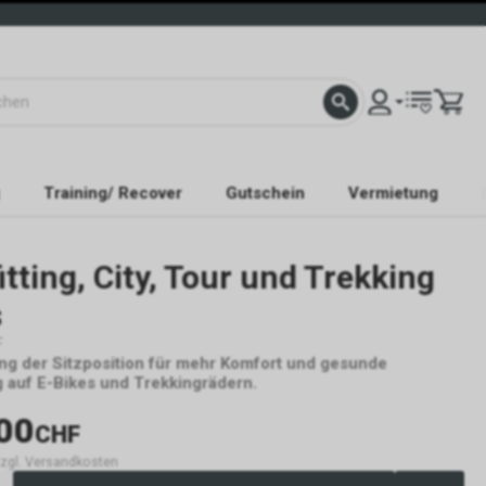
Training/ Recover
Gutschein
Vermietung
itting, City, Tour und Trekking
s
F
ng der Sitzposition für mehr Komfort und gesunde
auf E-Bikes und Trekkingrädern.
00
CHF
 zzgl. Versandkosten