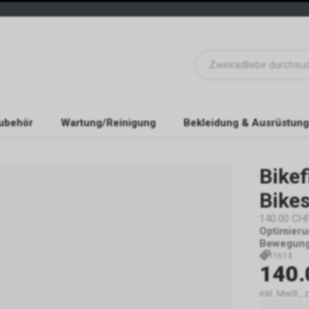
ubehör
Wartung/Reinigung
Bekleidung & Ausrüstung
Bikef
Bike
140.00 CH
Optimieru
Bewegung 
I1614
140.
inkl. MwSt.,