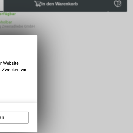
In den Warenkorb
verfügbar
bholbar
 Zweiradliebe GmbH
er Website
en Zwecken wir
gen auf
ots, wie die
en
ass die
nformationen