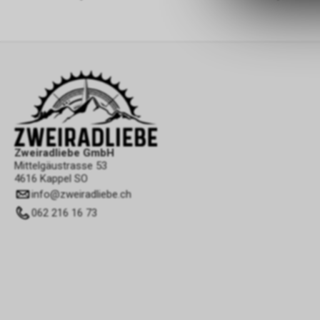
Zweiradliebe GmbH
Mittelgäustrasse 53
4616 Kappel SO
info
@
zweiradliebe.ch
062 216 16 73