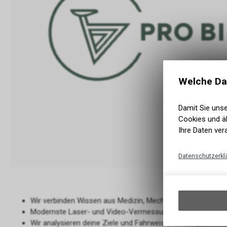
Welche Da
Damit Sie uns
Cookies und äh
Ihre Daten ver
Datenschutzerkl
Wir verbinden Wissen aus Medizin, Mechanik und Radsport f
Modernste Laser- und Video-Vermessung garantieren exakt
Wir analysieren deine Ziele und Fahrweise, um die perfekt