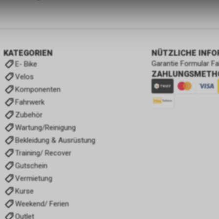
zulassen.
KATEGORIEN
NÜTZLICHE INF
Garantie Formular F
E- Bike
ZAHLUNGSMETH
Velos
Komponenten
Fahrwerk
Zubehör
Wartung/Reinigung
Bekleidung & Ausrüstung
Training/ Recover
Gutschein
Vermietung
Kurse
Weekend/ Ferien
Outlet