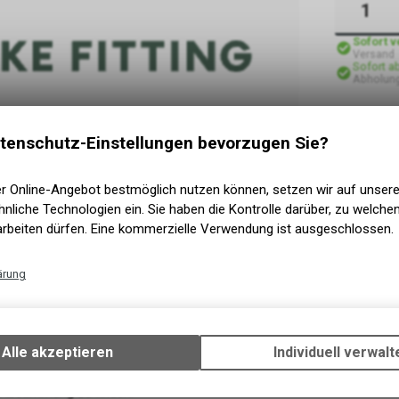
Sofort 
Versand
Sofort a
Abholung
tenschutz-Einstellungen bevorzugen Sie?
er Online-Angebot bestmöglich nutzen können, setzen wir auf unser
nliche Technologien ein. Sie haben die Kontrolle darüber, zu welch
arbeiten dürfen. Eine kommerzielle Verwendung ist ausgeschlossen.
ärung
Technische Funktionen
Wir erfassen und speichern bestimmte Interaktionen und Einstellun
Ihrem Gerät, um die grundlegenden Funktionen unseres Online-Angeb
Alle akzeptieren
Individuell verwalt
ür die bestmögliche Einstellung.
Verwendung des Warenkorbs, zu ermöglichen. Bitte beachten Sie, d
e und reproduzierbare Ergebnisse.
gespeicherten Daten keinerlei Rückschlüsse auf Ihre persönlichen I
e Abstimmung zu finden.