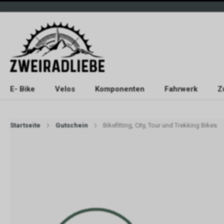
E- Bike
Velos
Komponenten
Fahrwerk
Z
Startseite
Gutschein
Bikefitting, City, Tour und Trekking Bikes