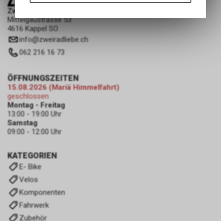
Funktionen unseres Online-
Zweiradliebe GmbH
Angebots, wie die Verwendung
Mittelgäustrasse 53
des Warenkorbs, zu
4616 Kappel SO
ermöglichen. Bitte beachten Sie,
info
@
zweiradliebe.ch
dass die gespeicherten Daten
062 216 16 73
keinerlei Rückschlüsse auf Ihre
persönlichen Informationen
zulassen.
ÖFFNUNGSZEITEN
15.08.2026 (Mariä Himmelfahrt)
geschlossen
Montag - Freitag
13:00 - 19:00 Uhr
Samstag
09:00 - 12:00 Uhr
KATEGORIEN
E- Bike
Velos
Komponenten
Fahrwerk
Zubehör