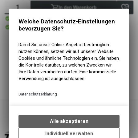
In den Warenkorb
Sofort verfügbar
Welche Datenschutz-Einstellungen
Versand
Sofort abholbar
bevorzugen Sie?
Abholung Zweiradliebe GmbH
Damit Sie unser Online-Angebot bestmöglich
Wir verbinden Wissen aus Medizin, Mechanik und
nutzen können, setzen wir auf unserer Website
Radsport für die bestmögliche Einstellung.
Cookies und ähnliche Technologien ein. Sie haben
Modernste Laser- und Video-Vermessung garantieren
die Kontrolle darüber, zu welchen Zwecken wir
exakte und reproduzierbare Ergebnisse.
Ihre Daten verarbeiten dürfen. Eine kommerzielle
Wir analysieren deine Ziele und Fahrweise, um die
Verwendung ist ausgeschlossen.
perfekte Abstimmung zu finden.
Datenschutzerklärung
Technische Funktionen
Wir erfassen und speichern
bestimmte Interaktionen und
Alle akzeptieren
Einstellungen auf Ihrem Gerät,
um die grundlegenden
Individuell verwalten