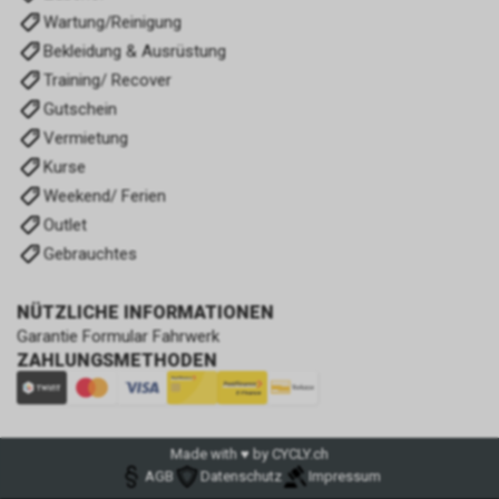
Wartung/Reinigung
Bekleidung & Ausrüstung
Training/ Recover
Gutschein
Vermietung
Kurse
Weekend/ Ferien
Outlet
Gebrauchtes
NÜTZLICHE INFORMATIONEN
Garantie Formular Fahrwerk
ZAHLUNGSMETHODEN
Made with ♥ by CYCLY.ch
AGB
Datenschutz
Impressum