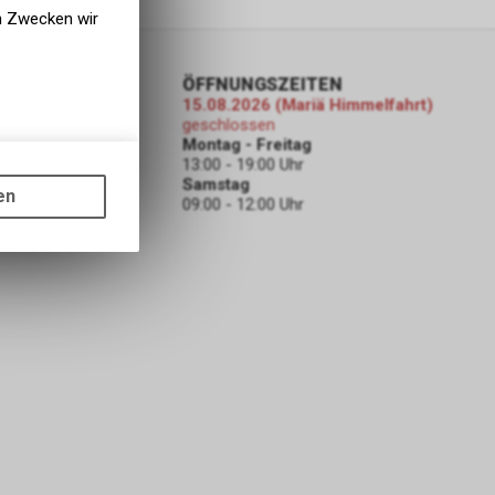
en Zwecken wir
ORMATIONEN
ÖFFNUNGSZEITEN
15.08.2026 (Mariä Himmelfahrt)
ahrwerk
geschlossen
ODEN
Montag - Freitag
13:00 - 19:00 Uhr
gen auf
Samstag
ots, wie die
en
09:00 - 12:00 Uhr
ass die
nformationen