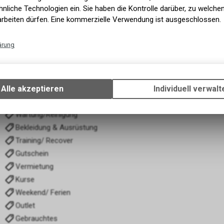
nliche Technologien ein. Sie haben die Kontrolle darüber, zu welch
arbeiten dürfen. Eine kommerzielle Verwendung ist ausgeschlossen.
KATEGORIEN
NÜTZLICHE INF
ärung
Garantie Formular F
E- Bike
ZAHLUNGSMETH
Technische Funktionen
Velos
Wir erfassen und speichern bestimmte Interaktionen und Einstellun
Komponenten
Ihrem Gerät, um die grundlegenden Funktionen unseres Online-Angeb
Alle akzeptieren
Individuell verwalt
Fahrwerk
Verwendung des Warenkorbs, zu ermöglichen. Bitte beachten Sie, d
Zubehör
gespeicherten Daten keinerlei Rückschlüsse auf Ihre persönlichen I
Wartung/Reinigung
zulassen.
Bekleidung & Ausrüstung
Training/ Recover
Gutschein
Vermietung
Kurse
Weekend/ Ferien
Outlet
Gebrauchtes