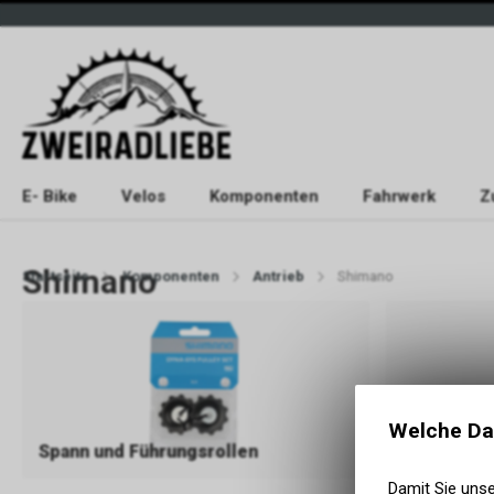
E- Bike
Velos
Komponenten
Fahrwerk
Z
Shimano
Startseite
Komponenten
Antrieb
Shimano
Welche Da
Spann und Führungsrollen
Kettenblät
Damit Sie uns