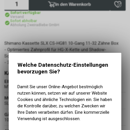
In den Warenkorb
Sofort verfügbar
Versand
Sofort abholbar
Abholung Zweiradliebe GmbH
Shimano Kassette SLX CS-HG81 10-Gang 11-32 Zähne Box
- Optimiertes Zahnprofil für HG-X-Kette und Shadow-
Schaltwerk
- 3 Ritzel auf Spider
Welche Datenschutz-Einstellungen
bevorzugen Sie?
KASSETTE
EINSATZBEREICH
MTB
Damit Sie unser Online-Angebot bestmöglich
nutzen können, setzen wir auf unserer Website
MODELLGRUPPE
Cookies und ähnliche Technologien ein. Sie haben
SLX
die Kontrolle darüber, zu welchen Zwecken wir
Ihre Daten verarbeiten dürfen. Eine kommerzielle
GÄNGE
Verwendung ist ausgeschlossen.
10 Gang