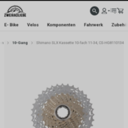
E- Bike
Velos
Komponenten
Fahrwerk
Zubehö
en
10-Gang
Shimano SLX Kassette 10-fach 11-34, CS-HG8110134