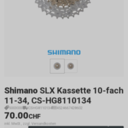
Shimano
SLX Kassette 10-fach
11-34, CS-HG8110134
5003000
ICSHG8110134
4524667428602
70.00
CHF
inkl. MwSt., zzgl. Versandkosten