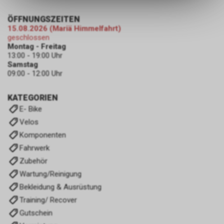
ermöglichen. Bitte beachten Sie,
dass die gespeicherten Daten
ÖFFNUNGSZEITEN
keinerlei Rückschlüsse auf Ihre
15.08.2026 (Mariä Himmelfahrt)
persönlichen Informationen
geschlossen
zulassen.
Montag - Freitag
13:00 - 19:00 Uhr
Samstag
09:00 - 12:00 Uhr
KATEGORIEN
E- Bike
Velos
Komponenten
Fahrwerk
Zubehör
Wartung/Reinigung
Bekleidung & Ausrüstung
Training/ Recover
Gutschein