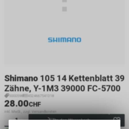
Shimano
105 14 Kettenblatt 39
Zähne, Y-1M3 39000 FC-5700
5000598
4524667541318
28.00
CHF
inkl. MwSt., zzgl. Versandkosten
In den Warenkorb
Sofort verfügbar