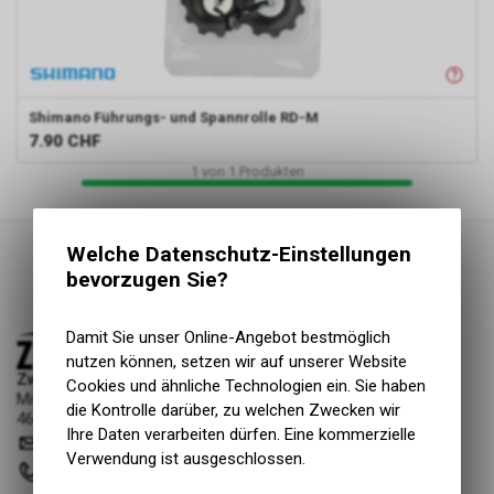
Shimano
Führungs- und Spannrolle RD-M
7.90
CHF
1
von
1
Produkten
Welche Datenschutz-Einstellungen
bevorzugen Sie?
Damit Sie unser Online-Angebot bestmöglich
nutzen können, setzen wir auf unserer Website
Zweiradliebe GmbH
Cookies und ähnliche Technologien ein. Sie haben
Mittelgäustrasse 53
die Kontrolle darüber, zu welchen Zwecken wir
4616 Kappel SO
Ihre Daten verarbeiten dürfen. Eine kommerzielle
info
@
zweiradliebe.ch
Verwendung ist ausgeschlossen.
062 216 16 73