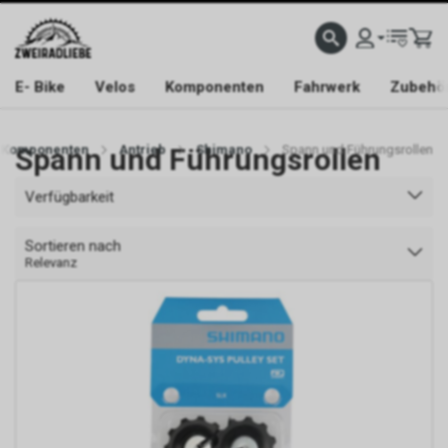
E- Bike
Velos
Komponenten
Fahrwerk
Zubehö
Komponenten
Spann und Führungsrollen
Antrieb
Shimano
Spann und Führungsrollen
Verfügbarkeit
Sortieren nach
Relevanz