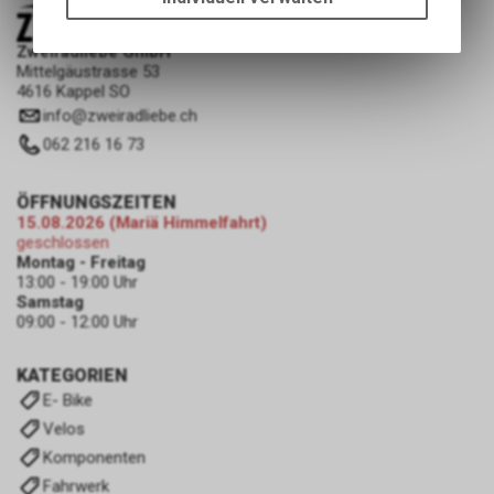
Funktionen unseres Online-
Angebots, wie die Verwendung
Zweiradliebe GmbH
des Warenkorbs, zu
Mittelgäustrasse 53
ermöglichen. Bitte beachten Sie,
4616 Kappel SO
dass die gespeicherten Daten
info
@
zweiradliebe.ch
keinerlei Rückschlüsse auf Ihre
062 216 16 73
persönlichen Informationen
zulassen.
ÖFFNUNGSZEITEN
15.08.2026 (Mariä Himmelfahrt)
geschlossen
Montag - Freitag
13:00 - 19:00 Uhr
Samstag
09:00 - 12:00 Uhr
KATEGORIEN
E- Bike
Velos
Komponenten
Fahrwerk