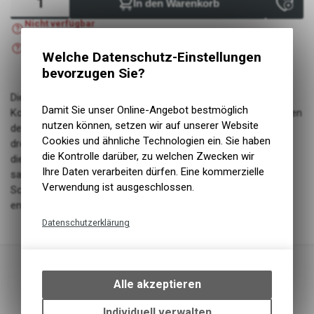
In den Warenkorb
Nicht verfügbar
Versand
Nicht verfügbar
Abholung Zweiradliebe GmbH
Welche Datenschutz-Einstellungen
bevorzugen Sie?
Die X-Sync Technologie sorgt für besseren und längeren
Damit Sie unser Online-Angebot bestmöglich
Kontakt zwischen Kette und Kettenblatt. Die langen Zahnkanten
nutzen können, setzen wir auf unserer Website
des Kettenblattes greifen die Kette früher als Traditionelle
Cookies und ähnliche Technologien ein. Sie haben
dreieckige Zähne. Das scharfe und schmale Zahnprofil sowie
die Kontrolle darüber, zu welchen Zwecken wir
die abgerundeten schrägen Kanten unterstützen damit eine
Ihre Daten verarbeiten dürfen. Eine kommerzielle
saubere Kettenführung. Zum besseren Abtransport von
Verwendung ist ausgeschlossen.
Schmutz und Matsch verfügen die X-Sync Kettenblätter über
entsprechende Vertiefungen.
Datenschutzerklärung
Technische Funktionen
Wir erfassen und speichern
bestimmte Interaktionen und
Alle akzeptieren
Einstellungen auf Ihrem Gerät,
um die grundlegenden
Individuell verwalten