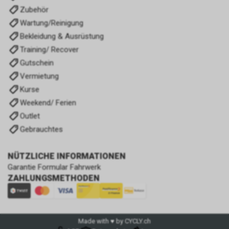
Zubehör
Wartung/Reinigung
Bekleidung & Ausrüstung
Training/ Recover
Gutschein
Vermietung
Kurse
Weekend/ Ferien
Outlet
Gebrauchtes
NÜTZLICHE INFORMATIONEN
Garantie Formular Fahrwerk
ZAHLUNGSMETHODEN
Made with ♥ by CYCLY.ch