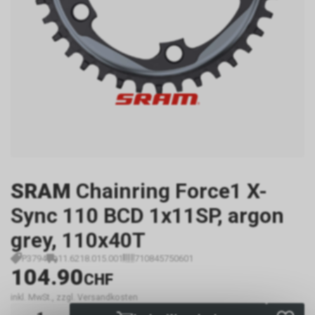
SRAM
Chainring Force1 X-
Sync 110 BCD 1x11SP, argon
grey, 110x40T
P3794
11.6218.015.001
710845750601
104.90
CHF
inkl. MwSt., zzgl. Versandkosten