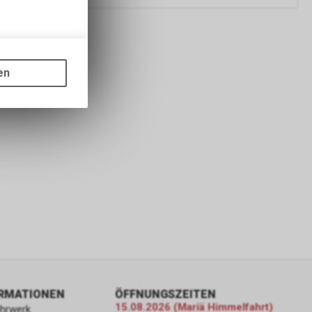
gen auf
ots, wie die
en
ass die
nformationen
ORMATIONEN
ÖFFNUNGSZEITEN
15.08.2026 (Mariä Himmelfahrt)
ahrwerk