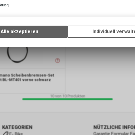
ärung
Technische Funktionen
Wir erfassen und speichern bestimmte Interaktionen und Einstellun
Ihrem Gerät, um die grundlegenden Funktionen unseres Online-Angeb
Alle akzeptieren
Individuell verwalt
Verwendung des Warenkorbs, zu ermöglichen. Bitte beachten Sie, d
gespeicherten Daten keinerlei Rückschlüsse auf Ihre persönlichen I
zulassen.
mano Scheibenbremsen-Set
t BL-MT401 vorne schwarz
10
von
10
Produkten
KATEGORIEN
NÜTZLICHE INF
Garantie Formular F
E- Bike