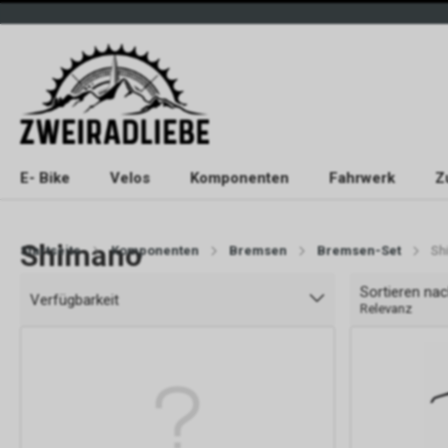
E- Bike
Velos
Komponenten
Fahrwerk
Z
Shimano
Startseite
Komponenten
Bremsen
Bremsen-Set
Sh
Sortieren na
Verfügbarkeit
Relevanz