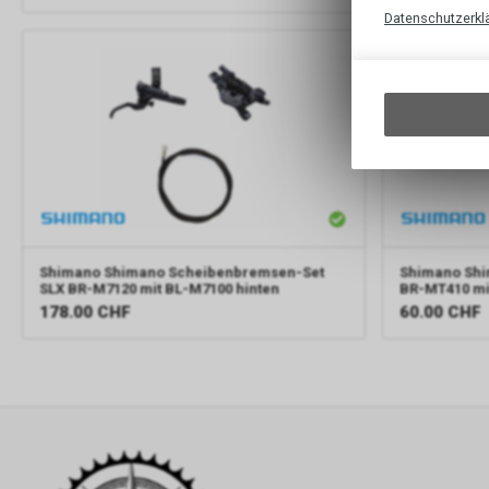
Datenschutzerkl
Shimano
Shimano Scheibenbremsen-Set
Shimano
Shi
SLX BR-M7120 mit BL-M7100 hinten
BR-MT410 mi
178.00
CHF
60.00
CHF