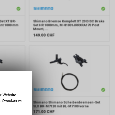
et XT BR-
Shimano
Bremse Komplett XT 20 DISC Brake
nt 1000 mm
Set HR 1000mm, M-81001JRRXRA170 Post
Mount, ...
149.00
CHF
er Website
en Zwecken wir
emsen-Set
Shimano
Shimano Scheibenbremsen-Set
ten
SLX BR-M7120 mit BL-M7100 vorne
171.00
CHF