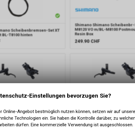
Shimano
Shimano Scheibenbr-S
M8120 VO m/BL-M8100 Postmou
mano Scheibenbremsen-Set XT
Resin Box
 BL-T8100 hinten
249.90
CHF
F
tenschutz-Einstellungen bevorzugen Sie?
er Online-Angebot bestmöglich nutzen können, setzen wir auf unser
nliche Technologien ein. Sie haben die Kontrolle darüber, zu welch
mano Scheibenbremsen-Set
Shimano
Shimano Scheibenbr
arbeiten dürfen. Eine kommerzielle Verwendung ist ausgeschlossen.
0 mit BL-M7100 vorne
SLX BR-M7100 mit BL-M7100 hin
F
144.00
CHF