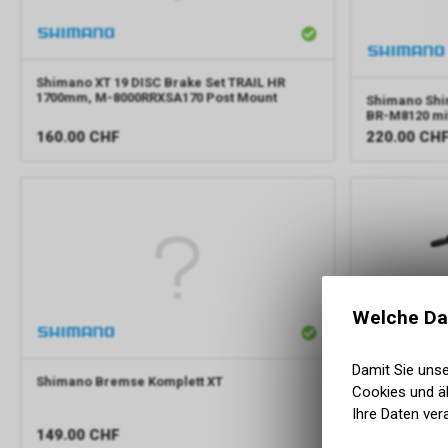
Shimano
XT 19 DISC Brake Set TRAIL HR
1700mm, M-8000RRXSA170 Post Mount
Shimano
Shi
BR-M8120 mit
160.00
CHF
220.00
CH
Welche Da
Damit Sie uns
Shimano
Bremse Komplett XT
Cookies und äh
Shimano
Shi
Ihre Daten ver
SLX BR-M710
149.00
CHF
138.00
CH