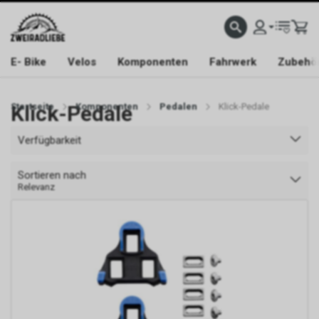
E- Bike
Velos
Komponenten
Fahrwerk
Zubehö
Startseite
Klick-Pedale
Komponenten
Pedalen
Klick-Pedale
Verfügbarkeit
Sortieren nach
Relevanz