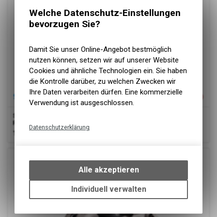
Welche Datenschutz-Einstellungen
bevorzugen Sie?
Damit Sie unser Online-Angebot bestmöglich
nutzen können, setzen wir auf unserer Website
Cookies und ähnliche Technologien ein. Sie haben
die Kontrolle darüber, zu welchen Zwecken wir
Ihre Daten verarbeiten dürfen. Eine kommerzielle
Verwendung ist ausgeschlossen.
Shimano
Shimano Pedal Deore XT PD-M8120 mit Cleat ohne
Reflektor Trail Box
Datenschutzerklärung
125.00
CHF
Technische Funktionen
Wir erfassen und speichern
bestimmte Interaktionen und
Alle akzeptieren
Einstellungen auf Ihrem Gerät,
um die grundlegenden
Individuell verwalten
Funktionen unseres Online-
Angebots, wie die Verwendung