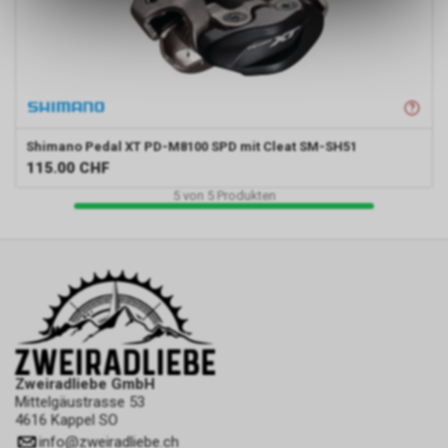
des Warenkorbs, zu
ermöglichen. Bitte beachten Sie,
dass die gespeicherten Daten
keinerlei Rückschlüsse auf Ihre
persönlichen Informationen
zulassen.
Shimano
Pedal XT PD-M8100 SPD mit Cleat SM-SH51
115.00
CHF
5
von
5
Produkten
Zweiradliebe GmbH
Mittelgäustrasse 53
4616 Kappel SO
info
@
zweiradliebe.ch