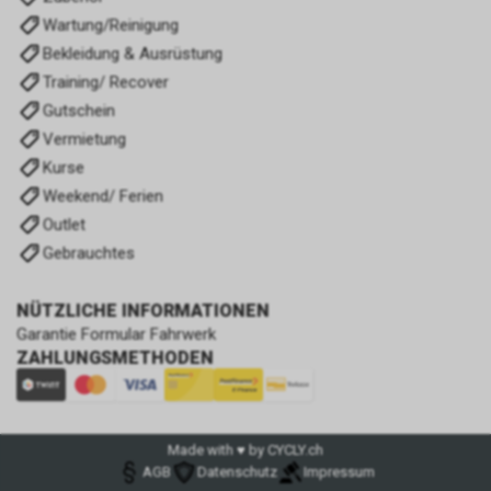
Wartung/Reinigung
Bekleidung & Ausrüstung
Training/ Recover
Gutschein
Vermietung
Kurse
Weekend/ Ferien
Outlet
Gebrauchtes
NÜTZLICHE INFORMATIONEN
Garantie Formular Fahrwerk
ZAHLUNGSMETHODEN
Made with ♥ by CYCLY.ch
AGB
Datenschutz
Impressum