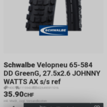
Schwalbe
Velopneu 65-584
DD GreenG, 27.5x2.6 JOHNNY
WATTS AX s/s ref
P4007
11159433
4026495911016
35.90
CHF
inkl. MwSt., zzgl. Versandkosten