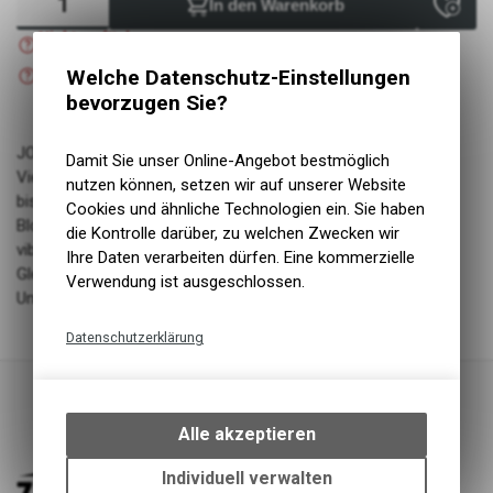
In den Warenkorb
Nicht verfügbar
Versand
Nicht verfügbar
Welche Datenschutz-Einstellungen
Abholung Zweiradliebe GmbH
bevorzugen Sie?
JOHNNY WATTS
Damit Sie unser Online-Angebot bestmöglich
Vielseitiges Profil für einen breiten Einsatzzweck von Asphalt
nutzen können, setzen wir auf unserer Website
bis Gelände
Cookies und ähnliche Technologien ein. Sie haben
Blocks mit grossen Kontaktflächen für exzellente,
die Kontrolle darüber, zu welchen Zwecken wir
vibrationsarme Rolleigenschaften und hohe Haltbarkeit
Ihre Daten verarbeiten dürfen. Eine kommerzielle
Gleichmässiges, gutmütiges Kurvenverhalten auf hartem
Verwendung ist ausgeschlossen.
Untergrund
Datenschutzerklärung
Technische Funktionen
Wir erfassen und speichern
bestimmte Interaktionen und
Alle akzeptieren
Einstellungen auf Ihrem Gerät,
um die grundlegenden
Individuell verwalten