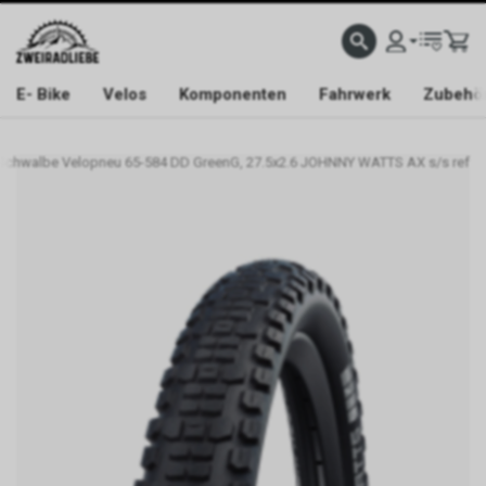
E- Bike
Velos
Komponenten
Fahrwerk
Zubehö
Schwalbe Velopneu 65-584 DD GreenG, 27.5x2.6 JOHNNY WATTS AX s/s ref