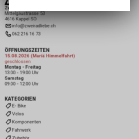
Funktionen unseres Online-
Angebots, wie die Verwendung
Zweiradliebe GmbH
Mittelgäustrasse 53
des Warenkorbs, zu
4616 Kappel SO
ermöglichen. Bitte beachten Sie,
info
@
zweiradliebe.ch
dass die gespeicherten Daten
keinerlei Rückschlüsse auf Ihre
062 216 16 73
persönlichen Informationen
zulassen.
ÖFFNUNGSZEITEN
15.08.2026 (Mariä Himmelfahrt)
geschlossen
Montag - Freitag
13:00 - 19:00 Uhr
Samstag
09:00 - 12:00 Uhr
KATEGORIEN
E- Bike
Velos
Komponenten
Fahrwerk
Zubehör