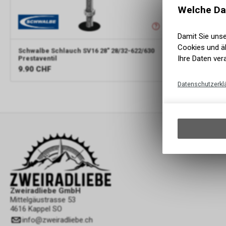
Welche Da
Damit Sie uns
Cookies und äh
Schwalbe
Schlauch SV16 28" 28/32-622/630
Ihre Daten ver
Prestaventil
9.90
CHF
Datenschutzerkl
Zweiradliebe GmbH
Mittelgäustrasse 53
4616 Kappel SO
info
@
zweiradliebe.ch