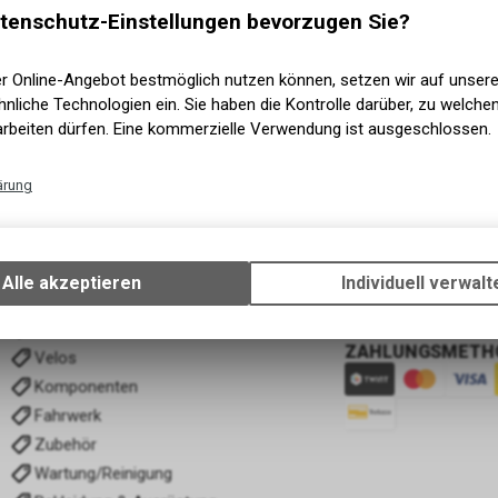
tenschutz-Einstellungen bevorzugen Sie?
er Online-Angebot bestmöglich nutzen können, setzen wir auf unser
nliche Technologien ein. Sie haben die Kontrolle darüber, zu welch
arbeiten dürfen. Eine kommerzielle Verwendung ist ausgeschlossen.
ärung
1
von
1
Produkten
Technische Funktionen
Wir erfassen und speichern bestimmte Interaktionen und Einstellun
Ihrem Gerät, um die grundlegenden Funktionen unseres Online-Angeb
Alle akzeptieren
Individuell verwalt
Verwendung des Warenkorbs, zu ermöglichen. Bitte beachten Sie, d
KATEGORIEN
NÜTZLICHE INF
gespeicherten Daten keinerlei Rückschlüsse auf Ihre persönlichen I
Garantie Formular F
E- Bike
zulassen.
ZAHLUNGSMETH
Velos
Komponenten
Fahrwerk
Zubehör
Wartung/Reinigung