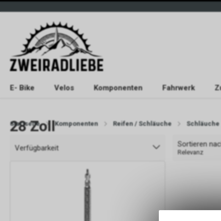
E- Bike
Velos
Komponenten
Fahrwerk
Z
28 Zoll
Startseite
Komponenten
Reifen / Schläuche
Schläuche
Sortieren na
Verfügbarkeit
Relevanz