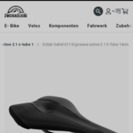
E- Bike
Velos
Komponenten
Fahrwerk
Zubehö
active 2.1 s-tube 1
SQlab Sattel 611 Ergowave active 2.1 S-Tube 14cm