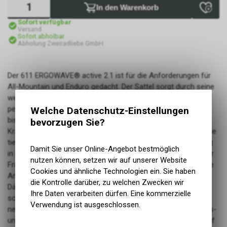
In den Warenkorb
Sofort verfügbar
Versand
Sofort abholbar
Abholung Zweiradliebe GmbH
Der 611 ERGOWAVE® active 2.1 ist für die Anforderungen für
All-Mountain und Enduro gedacht. Der Sattel sorgt durch seine
wellenartige Form und das hochgezogene Heck für den
perfekten Halt nach hinten und eine optimale Druckverteilung
Welche Datenschutz-Einstellungen
bis in die tiefen Strukturen des Körpers wodurch die
bevorzugen Sie?
Kraftübertragung auf das Pedal wesentlich verbessert wird. Die
tieferliegende Nase schafft in Kombination mit der Vertiefung
Damit Sie unser Online-Angebot bestmöglich
in der Mitte mehr Platz und Freiraum für den Dammbereich für
nutzen können, setzen wir auf unserer Website
Frauen und Männer. Das Polstermaterial wurde speziell auf die
Cookies und ähnliche Technologien ein. Sie haben
Anforderungen des MTB angepasst und verfügt über mehr
die Kontrolle darüber, zu welchen Zwecken wir
Dämpfung im ruppigen Gelände. Hochwertiger Kevlarbezug
Ihre Daten verarbeiten dürfen. Eine kommerzielle
schützt die besonders beanspruchten Stellen am Sattel. Der
Verwendung ist ausgeschlossen.
neue 611 ERGOWAVE® active 2.1 bekam ein Form-, Funktions-
und Komfort-Upgrade für lange Uphills und Trail-Abfahrten auf