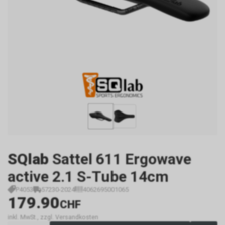
SQlab
Sattel 611 Ergowave
active 2.1 S-Tube 14cm
P4053
57230-2024
4062695001065
179.90
CHF
inkl. MwSt., zzgl. Versandkosten