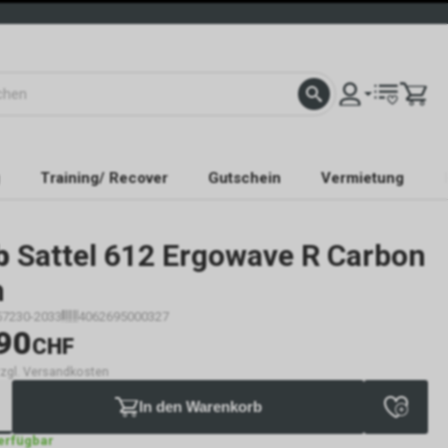
Training/ Recover
Gutschein
Vermietung
b
Sattel 612 Ergowave R Carbon
m
57230-2033
4062695000327
90
CHF
 zzgl. Versandkosten
In den Warenkorb
verfügbar