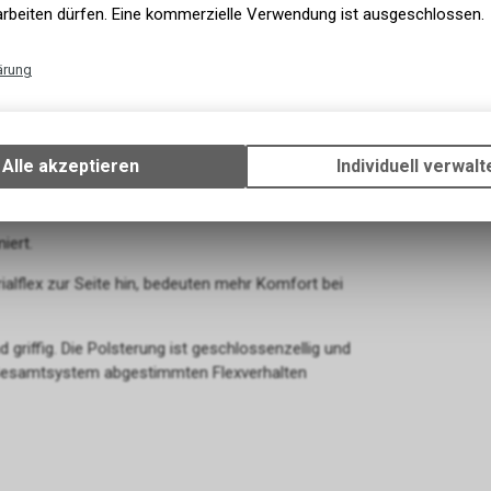
arbeiten dürfen. Eine kommerzielle Verwendung ist ausgeschlossen.
ärung
 Kraftübertragung. Auf gerader Strecke und
Technische Funktionen
Wir erfassen und speichern bestimmte Interaktionen und Einstellun
infreiheit.
Ihrem Gerät, um die grundlegenden Funktionen unseres Online-Angeb
Alle akzeptieren
Individuell verwalt
h und verhindert energiezehrende
Verwendung des Warenkorbs, zu ermöglichen. Bitte beachten Sie, d
gespeicherten Daten keinerlei Rückschlüsse auf Ihre persönlichen I
zulassen.
miert.
ialflex zur Seite hin, bedeuten mehr Komfort bei
d griffig. Die Polsterung ist geschlossenzellig und
 Gesamtsystem abgestimmten Flexverhalten