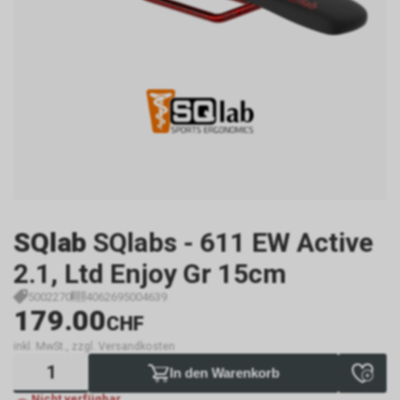
SQlab
SQlabs - 611 EW Active
2.1, Ltd Enjoy Gr 15cm
5002270
4062695004639
179.00
CHF
inkl. MwSt., zzgl. Versandkosten
In den Warenkorb
Nicht verfügbar