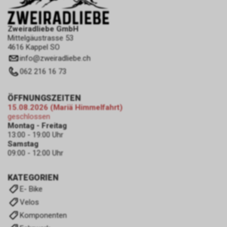
Zweiradliebe GmbH
Mittelgäustrasse 53
4616 Kappel SO
info
@
zweiradliebe.ch
062 216 16 73
ÖFFNUNGSZEITEN
15.08.2026 (Mariä Himmelfahrt)
geschlossen
Montag - Freitag
13:00 - 19:00 Uhr
Samstag
09:00 - 12:00 Uhr
KATEGORIEN
E- Bike
Velos
Komponenten