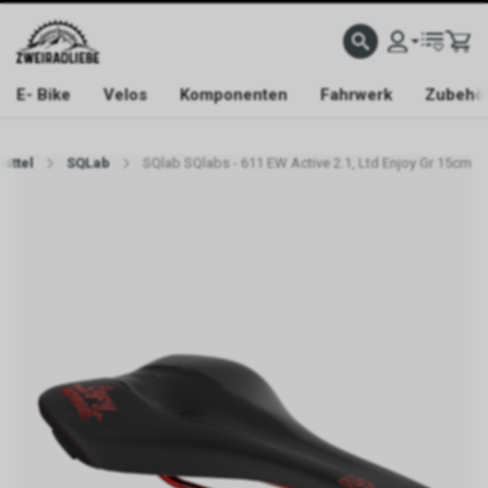
E- Bike
Velos
Komponenten
Fahrwerk
Zubehö
Sättel
SQLab
SQlab SQlabs - 611 EW Active 2.1, Ltd Enjoy Gr 15cm