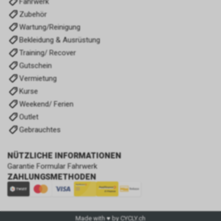
Fahrwerk
Zubehör
Wartung/Reinigung
Bekleidung & Ausrüstung
Training/ Recover
Gutschein
Vermietung
Kurse
Weekend/ Ferien
Outlet
Gebrauchtes
NÜTZLICHE INFORMATIONEN
Garantie Formular Fahrwerk
ZAHLUNGSMETHODEN
Made with ♥ by CYCLY.ch