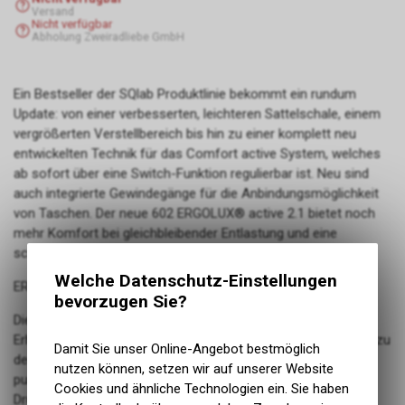
Versand
Nicht verfügbar
Abholung Zweiradliebe GmbH
Ein Bestseller der SQlab Produktlinie bekommt ein rundum
Update: von einer verbesserten, leichteren Sattelschale, einem
vergrößerten Verstellbereich bis hin zu einer komplett neu
entwickelten Technik für das Comfort active System, welches
ab sofort über eine Switch-Funktion regulierbar ist. Neu sind
auch integrierte Gewindegänge für die Anbindungsmöglichkeit
von Taschen. Der neue 602 ERGOLUX® active 2.1 bietet noch
mehr Komfort bei gleichbleibender Entlastung und eine
schmälere Sattelnase für mehr Beinfreiheit.
Welche Datenschutz-Einstellungen
ERGOLUX® Mehr Komfort- Weniger Druck
bevorzugen Sie?
Die sich vom Heck nach vorne streckende wellenförmige
Erhebung der ERGOLUX® Sättel passen in ihrer Form perfekt zu
Damit Sie unser Online-Angebot bestmöglich
den meist bauchigen Sitzbeinästen. Die vergrößerte, weniger
nutzen können, setzen wir auf unserer Website
punktuelle Auflagefläche, sorgt für eine bestmögliche
Cookies und ähnliche Technologien ein. Sie haben
Druckverteilung.