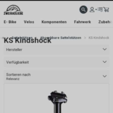
E- Bike
Velos
Komponenten
Fahrwerk
Zubehö
en
KS Kindshock
Sattelstützen
Absenkbare Sattelstützen
KS Kindshock
Hersteller
Verfügbarkeit
Sortieren nach
Relevanz