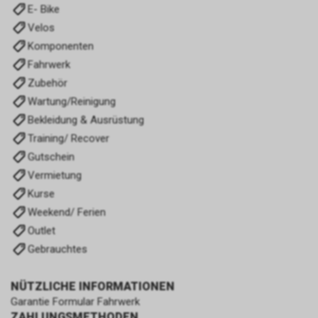
E- Bike
Velos
Komponenten
Fahrwerk
Zubehör
Wartung/Reinigung
Bekleidung & Ausrüstung
Training/ Recover
Gutschein
Vermietung
Kurse
Weekend/ Ferien
Outlet
Gebrauchtes
NÜTZLICHE INFORMATIONEN
Garantie Formular Fahrwerk
ZAHLUNGSMETHODEN