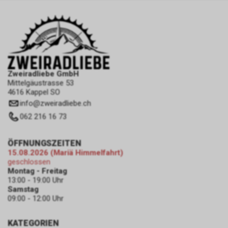
Zweiradliebe GmbH
Mittelgäustrasse 53
4616 Kappel SO
info
@
zweiradliebe.ch
062 216 16 73
ÖFFNUNGSZEITEN
15.08.2026 (Mariä Himmelfahrt)
geschlossen
Montag - Freitag
13:00 - 19:00 Uhr
Samstag
09:00 - 12:00 Uhr
KATEGORIEN