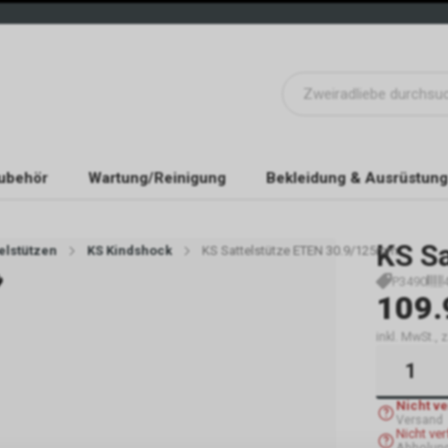
ubehör
Wartung/Reinigung
Bekleidung & Ausrüstung
KS S
elstützen
KS Kindshock
KS Sattelstütze ETEN 30.9/125mm
P3490
109.
inkl. MwSt.,
Nicht v
Versand
Nicht ve
Abholung