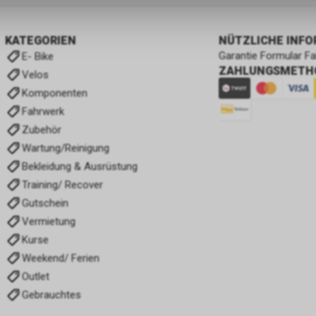
KATEGORIEN
NÜTZLICHE INF
Garantie Formular F
E- Bike
ZAHLUNGSMETH
Velos
Komponenten
Fahrwerk
Zubehör
Wartung/Reinigung
Bekleidung & Ausrüstung
Training/ Recover
Gutschein
Vermietung
Kurse
Weekend/ Ferien
Outlet
Gebrauchtes