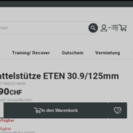
Training/ Recover
Gutschein
Vermietung
attelstütze ETEN 30.9/125mm
4718022314659
90
CHF
 zzgl. Versandkosten
In den Warenkorb
erfügbar
rfügbar
 Zweiradliebe GmbH