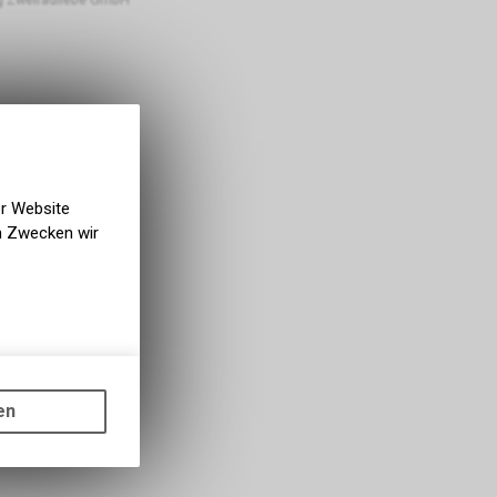
er Website
en Zwecken wir
gen auf
ots, wie die
en
ass die
nformationen