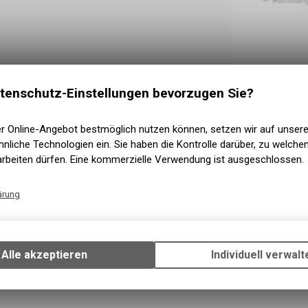
tenschutz-Einstellungen bevorzugen Sie?
er Online-Angebot bestmöglich nutzen können, setzen wir auf unser
nliche Technologien ein. Sie haben die Kontrolle darüber, zu welch
arbeiten dürfen. Eine kommerzielle Verwendung ist ausgeschlossen.
ärung
Technische Funktionen
Wir erfassen und speichern bestimmte Interaktionen und Einstellun
Ihrem Gerät, um die grundlegenden Funktionen unseres Online-Angeb
Alle akzeptieren
Individuell verwalt
Verwendung des Warenkorbs, zu ermöglichen. Bitte beachten Sie, d
gespeicherten Daten keinerlei Rückschlüsse auf Ihre persönlichen I
zulassen.