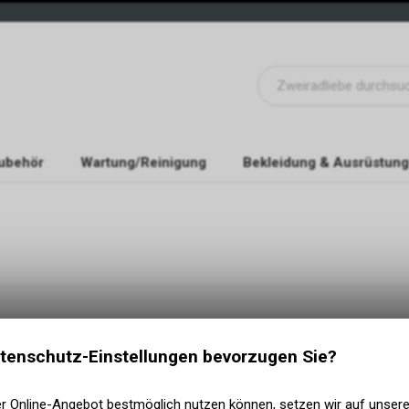
ubehör
Wartung/Reinigung
Bekleidung & Ausrüstung
KATEGORIEN
NÜTZLICHE INF
Garantie Formular F
E- Bike
tenschutz-Einstellungen bevorzugen Sie?
ZAHLUNGSMETH
Velos
Komponenten
er Online-Angebot bestmöglich nutzen können, setzen wir auf unser