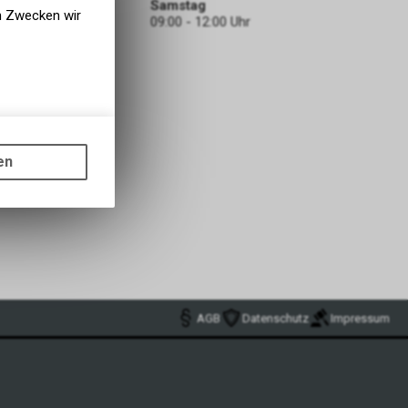
Samstag
en Zwecken wir
09:00 - 12:00 Uhr
gen auf
ots, wie die
en
ass die
nformationen
AGB
Datenschutz
Impressum