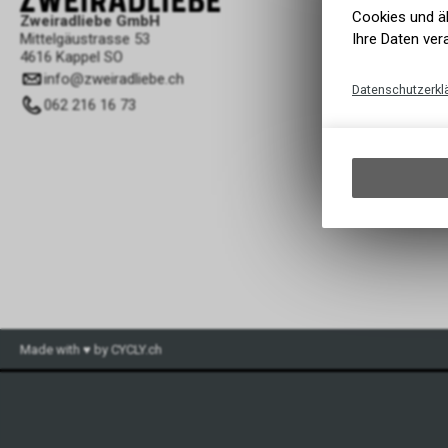
Cookies und äh
Zweiradliebe GmbH
Ihre Daten ver
Mittelgäustrasse 53
4616 Kappel SO
info
@
zweiradliebe.ch
Datenschutzerkl
062 216 16 73
Made with ♥ by CYCLY.ch