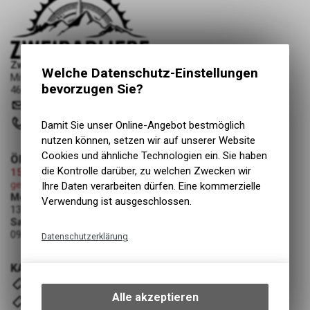
Zweiradliebe GmbH
Welche Datenschutz-Einstellungen
Mittelgäustrasse 53
bevorzugen Sie?
4616 Kappel SO
info
@
zweiradliebe.ch
062 216 16 73
Damit Sie unser Online-Angebot bestmöglich
nutzen können, setzen wir auf unserer Website
Cookies und ähnliche Technologien ein. Sie haben
ÖFFNUNGSZEITEN
die Kontrolle darüber, zu welchen Zwecken wir
15.08.2026 (Mariä Himmelfahrt)
geschlossen
Ihre Daten verarbeiten dürfen. Eine kommerzielle
Montag - Freitag
Verwendung ist ausgeschlossen.
13:00 - 19:00 Uhr
Samstag
09:00 - 12:00 Uhr
Datenschutzerklärung
Technische Funktionen
KATEGORIEN
Wir erfassen und speichern
E- Bike
bestimmte Interaktionen und
Alle akzeptieren
Velos
Einstellungen auf Ihrem Gerät,