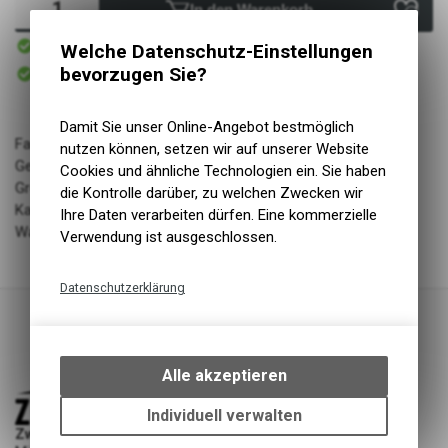
In den Warenkorb
Sofort verfügbar
Welche Datenschutz-Einstellungen
Versand
Sofort abholbar
bevorzugen Sie?
Abholung Zweiradliebe GmbH
Damit Sie unser Online-Angebot bestmöglich
Farbe: Mist
nutzen können, setzen wir auf unserer Website
Geschlecht: w
Cookies und ähnliche Technologien ein. Sie haben
Grösse: M
die Kontrolle darüber, zu welchen Zwecken wir
Kategorie: accessories
Ihre Daten verarbeiten dürfen. Eine kommerzielle
Warengruppe: Bekleidung
Verwendung ist ausgeschlossen.
Datenschutzerklärung
Technische Funktionen
Wir erfassen und speichern
bestimmte Interaktionen und
Alle akzeptieren
Einstellungen auf Ihrem Gerät,
um die grundlegenden
Individuell verwalten
Funktionen unseres Online-
Zweiradliebe GmbH