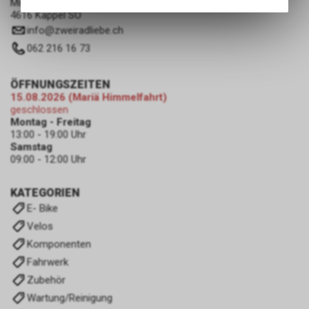
Mittelgäustrasse 53
Angebots, wie die Verwendung
4616 Kappel SO
des Warenkorbs, zu
info
@
zweiradliebe.ch
ermöglichen. Bitte beachten Sie,
dass die gespeicherten Daten
062 216 16 73
keinerlei Rückschlüsse auf Ihre
persönlichen Informationen
ÖFFNUNGSZEITEN
zulassen.
15.08.2026 (Mariä Himmelfahrt)
geschlossen
Montag - Freitag
13:00 - 19:00 Uhr
Samstag
09:00 - 12:00 Uhr
KATEGORIEN
E- Bike
Velos
Komponenten
Fahrwerk
Zubehör
Wartung/Reinigung