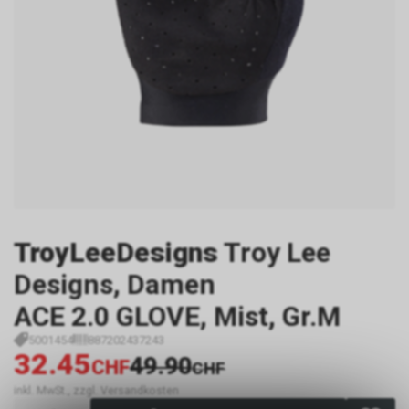
TroyLeeDesigns
Troy Lee
Designs, Damen
ACE 2.0 GLOVE, Mist, Gr.M
5001454
887202437243
32.45
49.90
CHF
CHF
inkl. MwSt., zzgl. Versandkosten