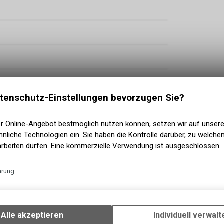
tenschutz-Einstellungen bevorzugen Sie?
er Online-Angebot bestmöglich nutzen können, setzen wir auf unser
nliche Technologien ein. Sie haben die Kontrolle darüber, zu welch
arbeiten dürfen. Eine kommerzielle Verwendung ist ausgeschlossen.
riff SRAM X4 Schaltwerk
ärung
Technische Funktionen
 bedienbare V-Bremsen mit kindgerechtem
Wir erfassen und speichern bestimmte Interaktionen und Einstellun
Ihrem Gerät, um die grundlegenden Funktionen unseres Online-Angeb
Alle akzeptieren
Individuell verwalt
Verwendung des Warenkorbs, zu ermöglichen. Bitte beachten Sie, d
 Faltreifen – Woom Edition