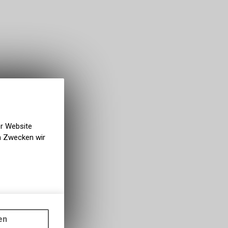
er Website
en Zwecken wir
gen auf
ots, wie die
en
ass die