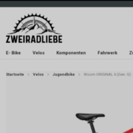
E- Bike
Velos
Komponenten
Fahrwerk
Z
Startseite
Velos
Jugendbike
Woom ORIGINAL 6 (Gen. G)