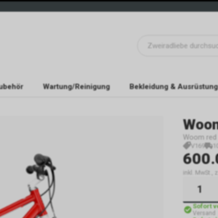
ubehör
Wartung/Reinigung
Bekleidung & Ausrüstung
Woo
Woom red |
V169
1
600.
inkl. MwSt.,
Sofort 
Versand