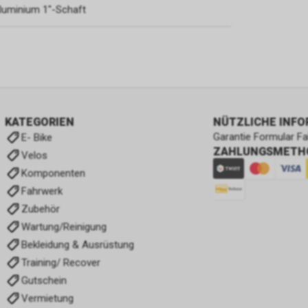
luminium 1″-Schaft
KATEGORIEN
NÜTZLICHE INF
Garantie Formular F
E- Bike
ZAHLUNGSMETH
Velos
Komponenten
Fahrwerk
Zubehör
Wartung/Reinigung
Bekleidung & Ausrüstung
Training/ Recover
Gutschein
Vermietung