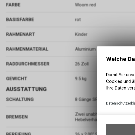
FARBE
Woom red
BASISFARBE
rot
RAHMENART
Kinder
RAHMENMATERIAL
Aluminium
Welche Da
RADDURCHMESSER
26 Zoll
Damit Sie uns
GEWICHT
9.5 kg
Cookies und äh
Ihre Daten ver
AUSSTATTUNG
SCHALTUNG
8 Gänge SRAM X4 Drehschaltg
Datenschutzerkl
Zwei unabhängig voneinander
BREMSEN
Hebelverhältnis
BEREIFUNG
26 x 2,00″ Schwalbe Little Joe