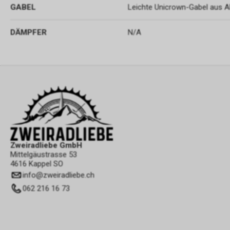
GABEL
Leichte Unicrown-Gabel aus A
DÄMPFER
N/A
Zweiradliebe GmbH
Mittelgäustrasse 53
4616 Kappel SO
info
@
zweiradliebe.ch
062 216 16 73