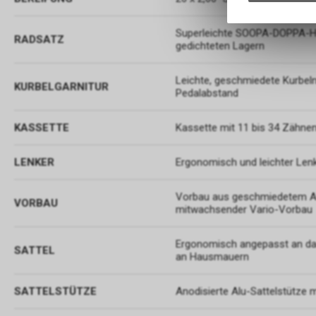
Superleichte SOOPA-DOPPA-H
RADSATZ
gedichteten Lagern
Leichte, geschmiedete Kurbe
KURBELGARNITUR
Pedalabstand
KASSETTE
Kassette mit 11 bis 34 Zähne
LENKER
Ergonomisch und leichter L
Vorbau aus geschmiedetem Alu
VORBAU
mitwachsender Vario-Vorbau
Ergonomisch angepasst an das
SATTEL
an Hausmauern
SATTELSTÜTZE
Anodisierte Alu-Sattelstütze