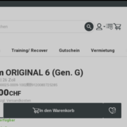
Training/ Recover
Gutschein
Vermietung
m
ORIGINAL 6 (Gen. G)
 26 Zoll
00025-0009-1002
9120083725285
00
CHF
 zzgl. Versandkosten
In den Warenkorb
verfügbar