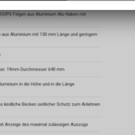
gespeicherten Daten keinerlei Rückschlüsse auf Ihre persönlichen I
zulassen.
OOPS Felgen aus Aluminium Alu-Naben mit
ln aus Aluminium mit 150 mm Länge und geringem
n
enker. 19mm Durchmesser 640 mm
minium in die Höhe und in die Länge
 kindliche Becken seitlicher Schutz zum Anlehnen
 mit Anzeige des maximal zulässigen Auszugs