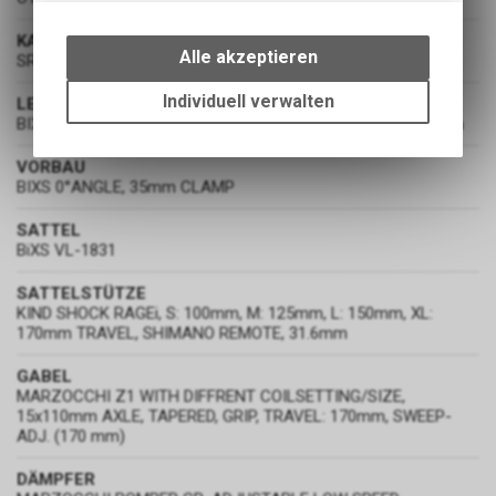
Wir erfassen und speichern
KASSETTE
bestimmte Interaktionen und
Alle akzeptieren
SRAM XG-1275 EAGLE, 10-52 TEETH, 12-SPEED
Einstellungen auf Ihrem Gerät,
um die grundlegenden
Individuell verwalten
LENKER
Funktionen unseres Online-
BIXS RIZER BAR, 780mm, 9° BACKSWEEP, 15mm RISE, 35mm
Angebots, wie die Verwendung
des Warenkorbs, zu
VORBAU
BIXS 0°ANGLE, 35mm CLAMP
ermöglichen. Bitte beachten Sie,
dass die gespeicherten Daten
SATTEL
keinerlei Rückschlüsse auf Ihre
BiXS VL-1831
persönlichen Informationen
zulassen.
SATTELSTÜTZE
KIND SHOCK RAGEi, S: 100mm, M: 125mm, L: 150mm, XL:
170mm TRAVEL, SHIMANO REMOTE, 31.6mm
GABEL
MARZOCCHI Z1 WITH DIFFRENT COILSETTING/SIZE,
15x110mm AXLE, TAPERED, GRIP, TRAVEL: 170mm, SWEEP-
ADJ. (170 mm)
DÄMPFER