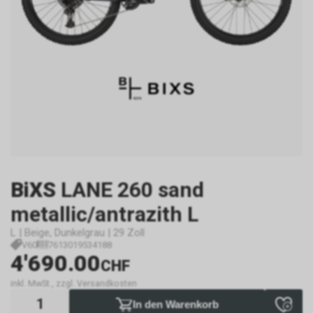
BiXS
LANE 260 sand
metallic/antrazith L
L | Beige, Dunkelgrau | 29 Zoll
V60
7613019534188
4'690.00
CHF
inkl. MwSt., zzgl. Versandkosten
In den Warenkorb