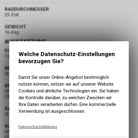
RADDURCHMESSER
29 Zoll
GEWICHT
16.4 kg
AUSSTATTUNG
SCHALTUNG
Welche Datenschutz-Einstellungen
12-Speed
bevorzugen Sie?
BREMSEN
SHIMANO BL-M6100
Damit Sie unser Online-Angebot bestmöglich
nutzen können, setzen wir auf unserer Website
BEREIFUNG
Cookies und ähnliche Technologien ein. Sie haben
ONZA AQUILA, KEVLAR FOLDABLE, TUBELESS READY,
29x2.5",TRC
die Kontrolle darüber, zu welchen Zwecken wir
Ihre Daten verarbeiten dürfen. Eine kommerzielle
RADSATZ
Verwendung ist ausgeschlossen.
SUNRINGLE WHEELSET DUROC 30 COMP, 32 HOLES,
KURBELGARNITUR
Datenschutzerklärung
SRAM DESCENDANT EAGLE BOOST, DUB, S: 30 THEETH,
Technische Funktionen
OTHERS 32 TEETH