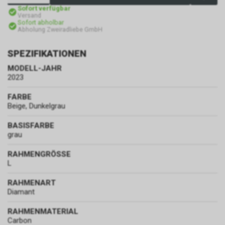
Sofort verfügbar
Versand
Sofort abholbar
Abholung Zweiradliebe GmbH
SPEZIFIKATIONEN
MODELL-JAHR
2023
FARBE
Beige, Dunkelgrau
BASISFARBE
grau
RAHMENGRÖSSE
L
RAHMENART
Diamant
RAHMENMATERIAL
Carbon