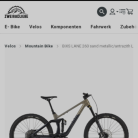
E- Bike
Velos
Komponenten
Fahrwerk
Zubehö
Velos
Mountain Bike
BiXS LANE 260 sand metallic/antrazith L