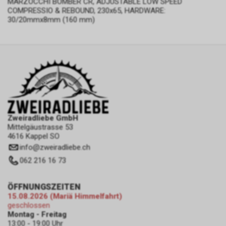
MARZOCCHI BOMBER CR, ADJUSTABLE LOW SPEED
COMPRESSIO & REBOUND, 230x65, HARDWARE:
30/20mmx8mm (160 mm)
Zweiradliebe GmbH
Mittelgäustrasse 53
4616 Kappel SO
info
@
zweiradliebe.ch
062 216 16 73
ÖFFNUNGSZEITEN
15.08.2026 (Mariä Himmelfahrt)
geschlossen
Montag - Freitag
13:00 - 19:00 Uhr