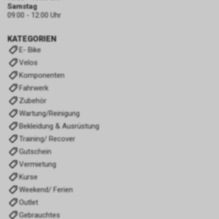
Samstag
09:00 - 12:00 Uhr
KATEGORIEN
E- Bike
Velos
Komponenten
Fahrwerk
Zubehör
Wartung/Reinigung
Bekleidung & Ausrüstung
Training/ Recover
Gutschein
Vermietung
Kurse
Weekend/ Ferien
Outlet
Gebrauchtes