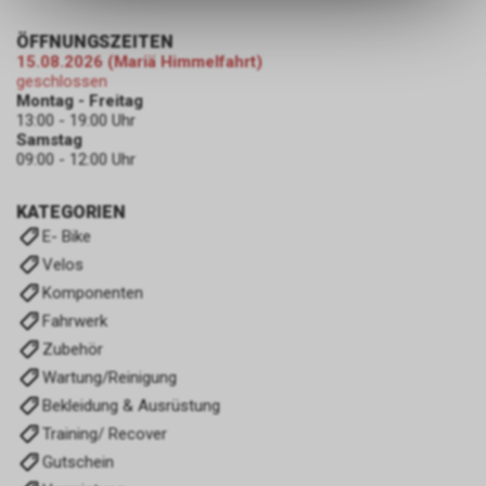
ermöglichen. Bitte beachten Sie,
dass die gespeicherten Daten
ÖFFNUNGSZEITEN
keinerlei Rückschlüsse auf Ihre
15.08.2026 (Mariä Himmelfahrt)
persönlichen Informationen
geschlossen
zulassen.
Montag - Freitag
13:00 - 19:00 Uhr
Samstag
09:00 - 12:00 Uhr
KATEGORIEN
E- Bike
Velos
Komponenten
Fahrwerk
Zubehör
Wartung/Reinigung
Bekleidung & Ausrüstung
Training/ Recover
Gutschein