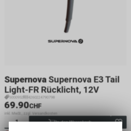
Supernova
Supernova E3 Tail
Light-FR Rücklicht, 12V
5000952
4260224790798
69.90
CHF
inkl. MwSt., zzgl. Versandkosten
In den Warenkorb
Nicht verfügbar