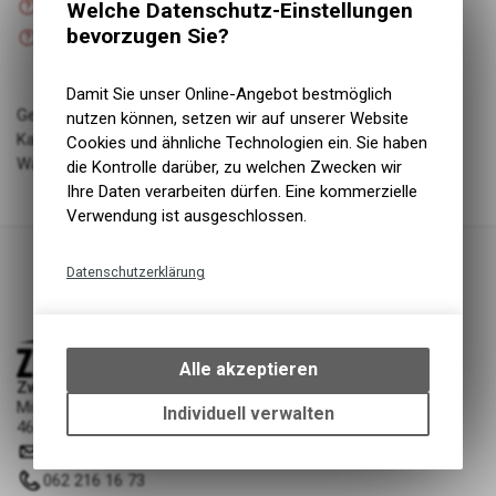
Welche Datenschutz-Einstellungen
Versand
Nicht verfügbar
bevorzugen Sie?
Abholung Zweiradliebe GmbH
Damit Sie unser Online-Angebot bestmöglich
Geschlecht: uni
nutzen können, setzen wir auf unserer Website
Kategorie: parts
Cookies und ähnliche Technologien ein. Sie haben
Warengruppe: Ersatzteil Fahrrad
die Kontrolle darüber, zu welchen Zwecken wir
Ihre Daten verarbeiten dürfen. Eine kommerzielle
Verwendung ist ausgeschlossen.
Datenschutzerklärung
Technische Funktionen
Wir erfassen und speichern
bestimmte Interaktionen und
Alle akzeptieren
Einstellungen auf Ihrem Gerät,
Zweiradliebe GmbH
Mittelgäustrasse 53
um die grundlegenden
Individuell verwalten
4616 Kappel SO
Funktionen unseres Online-
info
@
zweiradliebe.ch
Angebots, wie die Verwendung
des Warenkorbs, zu
062 216 16 73